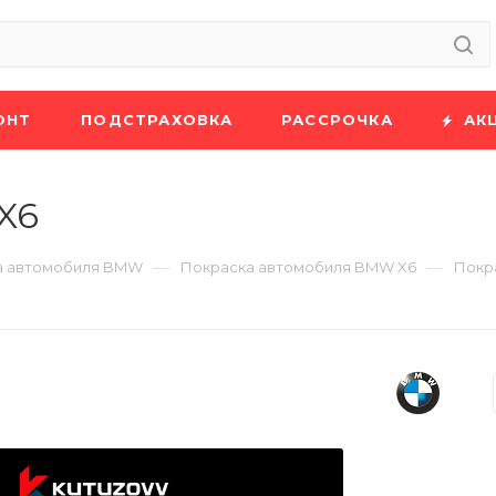
ОНТ
ПОДСТРАХОВКА
РАССРОЧКА
АК
X6
—
—
а автомобиля BMW
Покраска автомобиля BMW X6
Покр