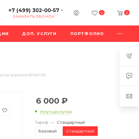
+7 (499) 302-00-57
0
0
ЗАКАЗАТЬ ЗВОНОК
ЦИИ
ДОП. УСЛУГИ
ПОРТФОЛИО
аска зеркала BMW X6
6 000
₽
Услуга доступна
Тариф
—
Стандартный
Базовый
Стандартный