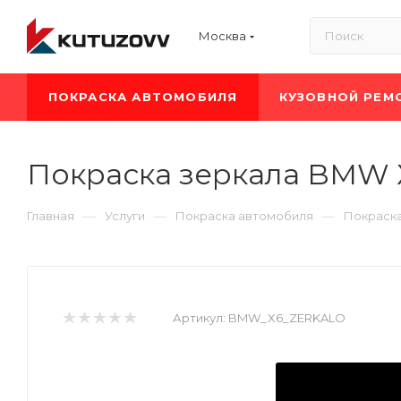
Москва
ПОКРАСКА АВТОМОБИЛЯ
КУЗОВНОЙ РЕМ
Покраска зеркала BMW 
—
—
—
Главная
Услуги
Покраска автомобиля
Покраск
Артикул:
BMW_X6_ZERKALO