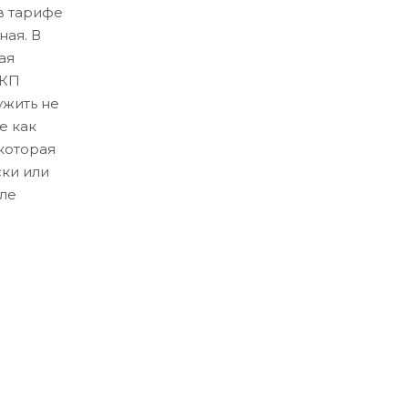
в тарифе
ная. В
ая
ЛКП
ужить не
е как
которая
ски или
ле