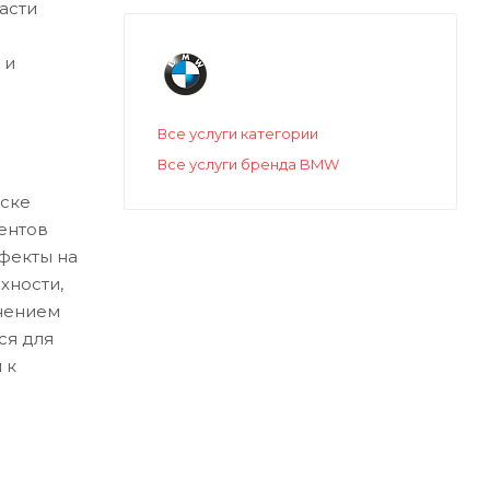
асти
 и
Все услуги категории
Все услуги бренда BMW
ске
ентов
ефекты на
хности,
нением
ся для
 к