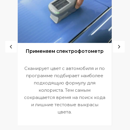
ой
Применяем спектрофотометр
Сканирует цвет с автомобиля и по
П
программе подбирает наиболее
к
э
подходящую формулу для
 и
В
колориста. Тем самым
сокращается время на поиск кода
и лишние тестовые выкрасы
цвета.