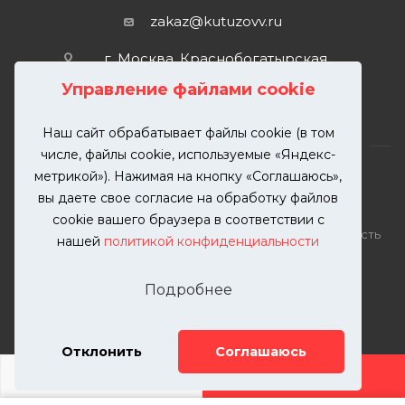
zakaz@kutuzovv.ru
г. Москва, Краснобогатырская
улица, 89, стр. 1.
Управление файлами cookie
Наш сайт обрабатывает файлы cookie (в том
числе, файлы cookie, используемые «Яндекс-
метрикой»). Нажимая на кнопку «Соглашаюсь»,
вы даете свое согласие на обработку файлов
2026 © KUTUZOVV | Кузовной ремонт и покраска
cookie вашего браузера в соответствии с
автомобилей. Вся информация на сайте – собственность
нашей
политикой конфиденциальности
ООО "КУТУЗОВВ"
Публикация информации с сайта KUTUZOVV.RU без
Подробнее
разрешения запрещена. Все права защищены.
Почта: zakaz@kutuzovv.ru
Телефон: 8(499)-302-00-57
Отклонить
Соглашаюсь
ДОБАВИТЬ УСЛУГУ