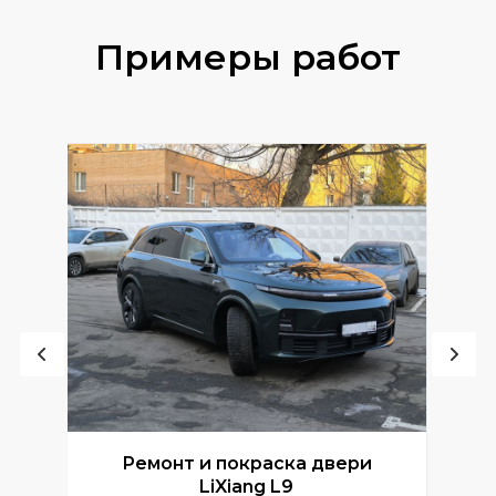
Примеры работ
Ремонт и покраска двери
Р
LiXiang L9