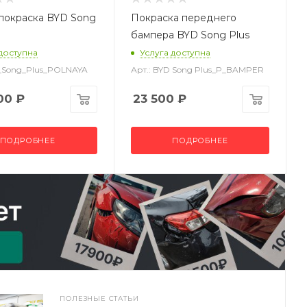
покраска BYD Song
Покраска переднего
бампера BYD Song Plus
 доступна
Услуга доступна
D_Song_Plus_POLNAYA
Арт.: BYD Song Plus_P_BAMPER
00
₽
23 500
₽
ПОДРОБНЕЕ
ПОДРОБНЕЕ
ПОЛЕЗНЫЕ СТАТЬИ