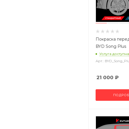
Покраска пере
BYD Song Plus
Услуга доступна
Арт.: BYD_Song_P
21 000
₽
ПОДРОБ