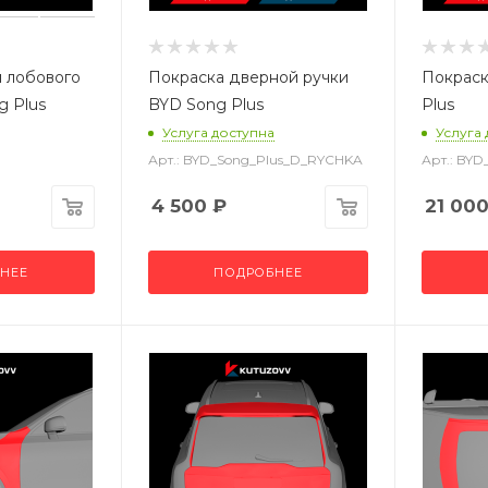
 лобового
Покраска дверной ручки
Покраск
g Plus
BYD Song Plus
Plus
Услуга доступна
Услуга
Арт.: BYD_Song_Plus_D_RYCHKA
Арт.: BY
4 500
₽
21 00
НЕЕ
ПОДРОБНЕЕ