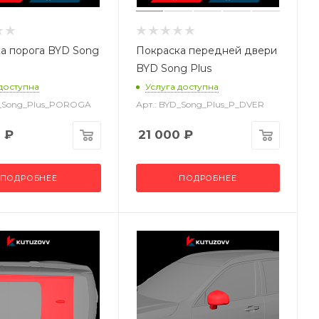
а порога BYD Song
Покраска передней двери
BYD Song Plus
 доступна
Услуга доступна
D_Song_Plus_POROGA
Арт.: BYD_Song_Plus_P_DVER
0
₽
21 000
₽
ПОДРОБНЕЕ
ПОДРОБНЕЕ