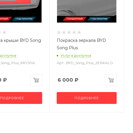
а крыши BYD Song
Покраска зеркала BYD
Song Plus
 доступна
Услуга доступна
D_Song_Plus_KRYSHA
Арт.: BYD_Song_Plus_ZERKALO
0
₽
6 000
₽
ПОДРОБНЕЕ
ПОДРОБНЕЕ