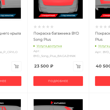
днего крыла
Покраска багажника BYD
Покраск
Song Plus
Plus
Услуга доступна
Услуга
Арт.:
lus_P_CRYLO
Арт.: BY
BYD_Song_Plus_BAGAZHNIK
23 500
₽
40 50
НЕЕ
ПОДРОБНЕЕ