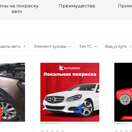
ены на покраску
Преимущества
Прим
авто
дель авто
Элемент кузова
Тип ТС
Вид услуги