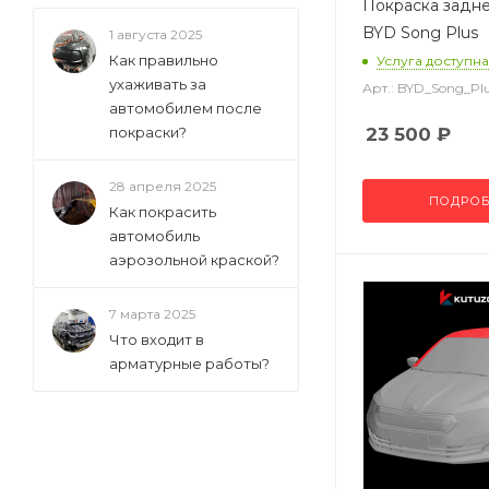
Покраска задн
BYD Song Plus
1 августа 2025
Как правильно
Услуга доступна
ухаживать за
Арт.: BYD_Song_P
автомобилем после
покраски?
23 500
₽
28 апреля 2025
ПОДРОБ
Как покрасить
автомобиль
аэрозольной краской?
7 марта 2025
Что входит в
арматурные работы?