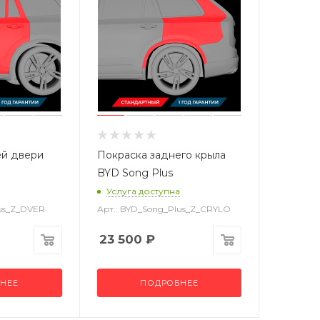
ей двери
Покраска заднего крыла
BYD Song Plus
Услуга доступна
lus_Z_DVER
Арт.: BYD_Song_Plus_Z_CRYLO
23 500
₽
НЕЕ
ПОДРОБНЕЕ