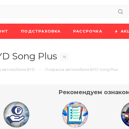
ОНТ
ПОДСТРАХОВКА
РАССРОЧКА
АК
D Song Plus
18
—
а автомобиля BYD
Покраска автомобиля BYD Song Plus
Рекомендуем ознаком