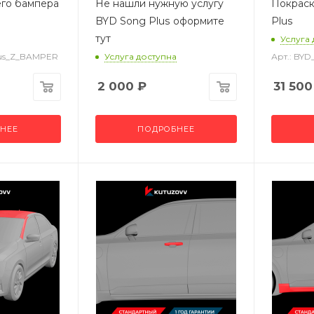
его бампера
Не нашли нужную услугу
Покраск
BYD Song Plus оформите
Plus
тут
Услуга
lus_Z_BAMPER
Услуга доступна
Арт.: BY
2 000
₽
31 500
НЕЕ
ПОДРОБНЕЕ