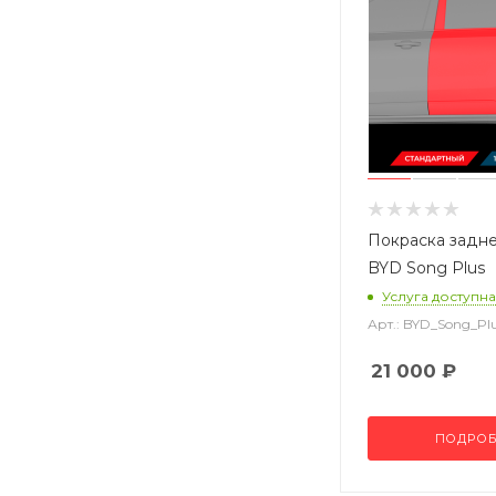
Покраска задн
BYD Song Plus
Услуга доступна
Арт.: BYD_Song_P
21 000
₽
ПОДРОБ