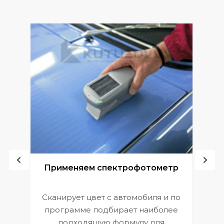
ой
Применяем спектрофотометр
Сканирует цвет с автомобиля и по
П
программе подбирает наиболее
к
э
подходящую формулу для