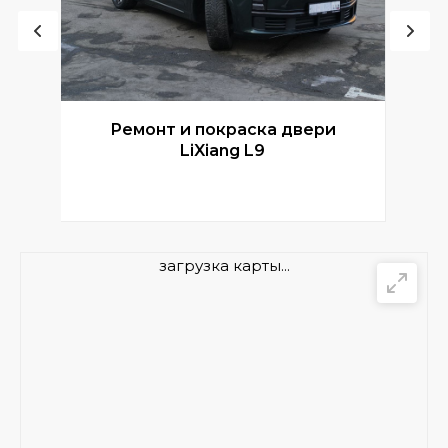
Ремонт и покраска двери
Р
LiXiang L9
загрузка карты...