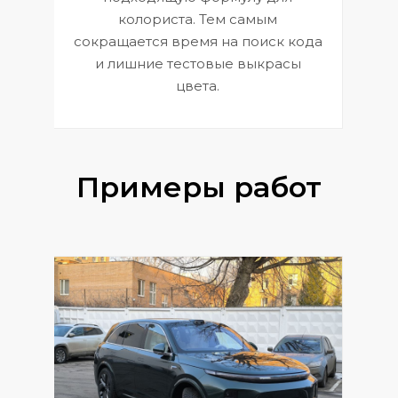
 и
В
колориста. Тем самым
сокращается время на поиск кода
и лишние тестовые выкрасы
цвета.
Примеры работ