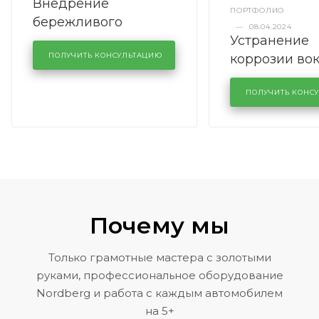
Внедрение
ПОРТФОЛИО
бережливого
—
08.04.2024
Устранение
производства в
коррозии во
кузовном сервисе
ПОЛУЧИТЬ КОНСУЛЬТАЦИЮ
лобового сте
KUTUZOVV
районе задн
ПОЛУЧИТЬ КОНС
Volkswagen 
Почему мы
Только грамотные мастера с золотыми
руками, профессиональное оборудование
Nordberg и работа с каждым автомобилем
на 5+