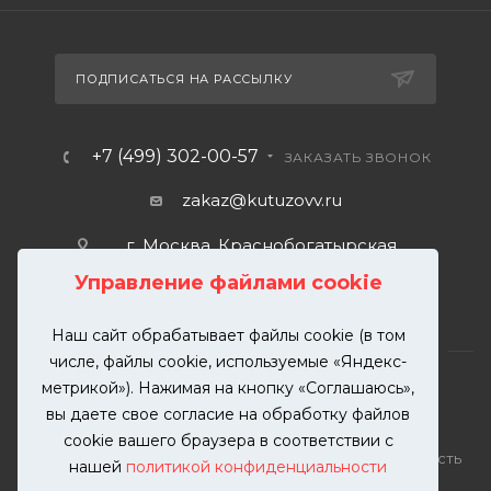
ПОДПИСАТЬСЯ НА РАССЫЛКУ
+7 (499) 302-00-57
ЗАКАЗАТЬ ЗВОНОК
zakaz@kutuzovv.ru
г. Москва, Краснобогатырская
улица, 89, стр. 1.
Управление файлами cookie
Наш сайт обрабатывает файлы cookie (в том
числе, файлы cookie, используемые «Яндекс-
метрикой»). Нажимая на кнопку «Соглашаюсь»,
вы даете свое согласие на обработку файлов
2026 © KUTUZOVV | Кузовной ремонт и покраска
cookie вашего браузера в соответствии с
автомобилей. Вся информация на сайте – собственность
нашей
политикой конфиденциальности
ООО "КУТУЗОВВ"