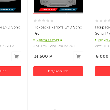
и BYD Song
Покраска капота BYD Song
Покраск
Pro
Song Pr
Услуга доступна
Услуга
ro_KRYSHA
Арт.: BYD_Song_Pro_KAPOT
Арт.: BY
31 500
₽
6 000
НЕЕ
ПОДРОБНЕЕ