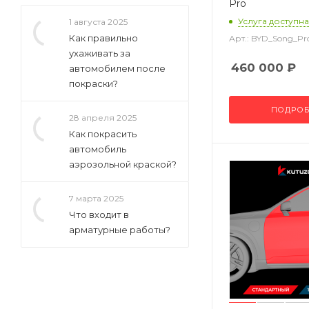
Pro
Услуга доступна
1 августа 2025
Как правильно
Арт.: BYD_Song_P
ухаживать за
460 000
₽
автомобилем после
покраски?
ПОДРОБ
28 апреля 2025
Как покрасить
автомобиль
аэрозольной краской?
7 марта 2025
Что входит в
арматурные работы?