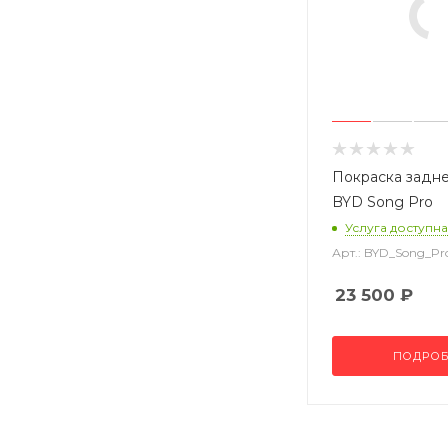
Покраска задне
BYD Song Pro
Услуга доступна
Арт.: BYD_Song_P
23 500
₽
ПОДРОБ