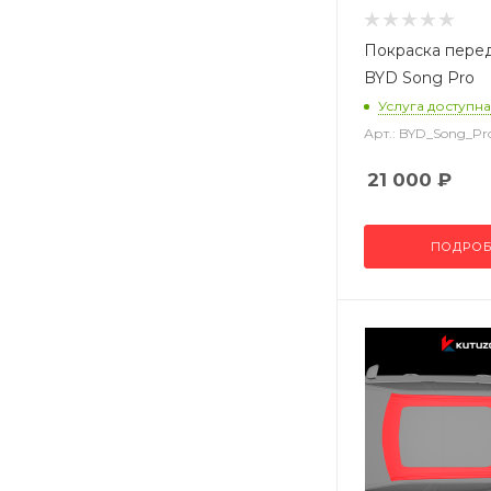
Покраска пере
BYD Song Pro
Услуга доступна
Арт.: BYD_Song_P
21 000
₽
ПОДРОБ