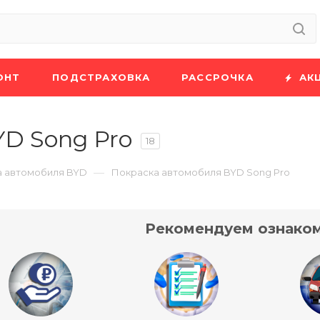
ОНТ
ПОДСТРАХОВКА
РАССРОЧКА
АК
D Song Pro
18
—
а автомобиля BYD
Покраска автомобиля BYD Song Pro
Рекомендуем ознаком