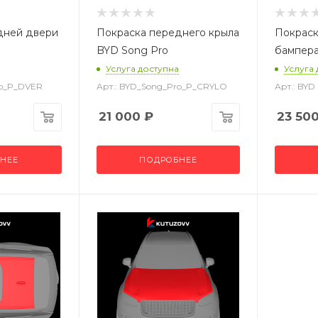
дней двери
Покраска переднего крыла
Покраск
BYD Song Pro
бампера
Услуга доступна
Услуга
ro_P_DVER
Арт.: BYD_Song_Pro_P_CRYLO
Арт.: BY
21 000
₽
23 50
НЕЕ
ПОДРОБНЕЕ