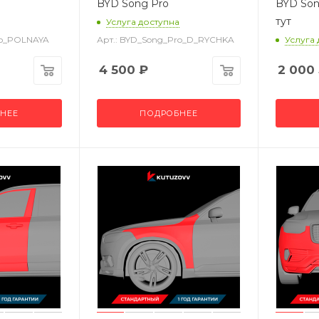
BYD Song Pro
BYD Son
тут
Услуга доступна
ro_POLNAYA
Арт.: BYD_Song_Pro_D_RYCHKA
Услуга
4 500
₽
2 000
НЕЕ
ПОДРОБНЕЕ