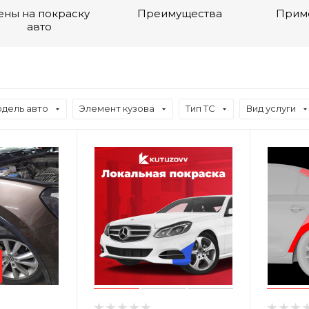
ены на покраску
Преимущества
Прим
авто
дель авто
Элемент кузова
Тип ТС
Вид услуги