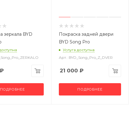
а зеркала BYD
Покраска задней двери
o
BYD Song Pro
 доступна
Услуга доступна
D_Song_Pro_ZERKALO
Арт.: BYD_Song_Pro_Z_DVER
₽
21 000
₽
ПОДРОБНЕЕ
ПОДРОБНЕЕ