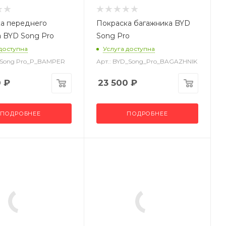
а переднего
Покраска багажника BYD
 BYD Song Pro
Song Pro
 доступна
Услуга доступна
D Song Pro_P_BAMPER
Арт.: BYD_Song_Pro_BAGAZHNIK
0
₽
23 500
₽
ПОДРОБНЕЕ
ПОДРОБНЕЕ