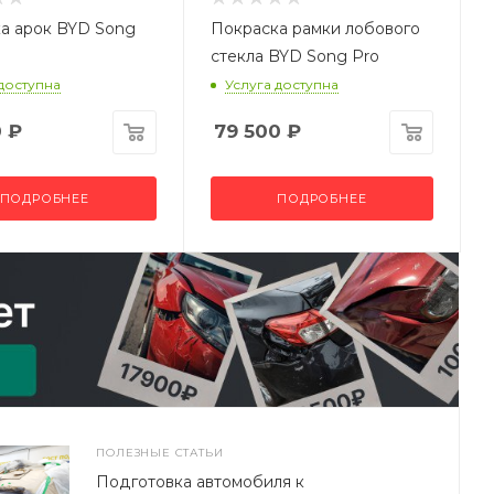
а арок BYD Song
Покраска рамки лобового
стекла BYD Song Pro
 доступна
Услуга доступна
0
₽
79 500
₽
ПОДРОБНЕЕ
ПОДРОБНЕЕ
ПОЛЕЗНЫЕ СТАТЬИ
Подготовка автомобиля к