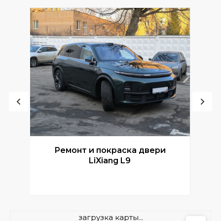
Ремонт и покраска двери
Р
LiXiang L9
загрузка карты...