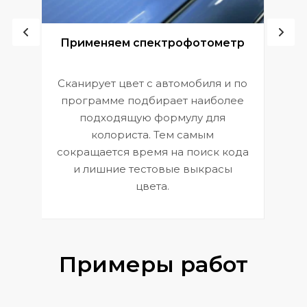
ой
Применяем спектрофотометр
Сканирует цвет с автомобиля и по
П
программе подбирает наиболее
к
э
подходящую формулу для
 и
В
колориста. Тем самым
сокращается время на поиск кода
и лишние тестовые выкрасы
цвета.
Примеры работ