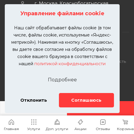
г. Москва, Краснобогатырская
улица, 89, стр. 1.
Управление файлами cookie
Наш сайт обрабатывает файлы cookie (в том
числе, файлы cookie, используемые «Яндекс-
метрикой»). Нажимая на кнопку «Соглашаюсь»,
вы даете свое согласие на обработку файлов
2026 © KUTUZOVV | Кузовной ремонт и покраска
cookie вашего браузера в соответствии с
автомобилей. Вся информация на сайте – собственность
нашей
политикой конфиденциальности
ООО "КУТУЗОВВ"
Публикация информации с сайта KUTUZOVV.RU без
Подробнее
разрешения запрещена. Все права защищены.
Почта: zakaz@kutuzovv.ru
Телефон: 8(499)-302-00-57
Отклонить
Соглашаюсь
ДОБАВИТЬ УСЛУГУ
Главная
Услуги
Доп. услуги
Акции
Отзывы
Корзина