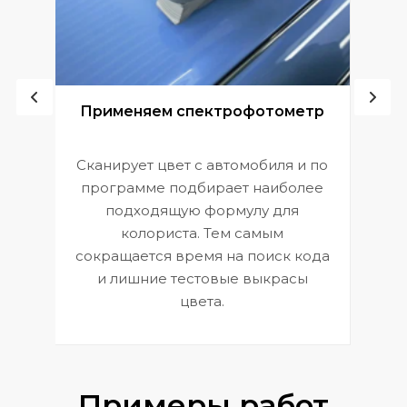
ой
Применяем спектрофотометр
Сканирует цвет с автомобиля и по
П
программе подбирает наиболее
к
э
подходящую формулу для
 и
В
колориста. Тем самым
сокращается время на поиск кода
и лишние тестовые выкрасы
цвета.
Примеры работ