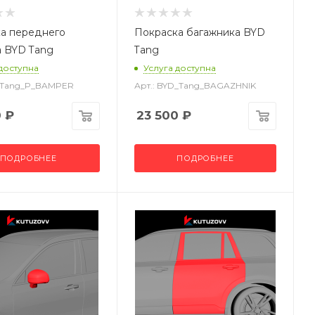
а переднего
Покраска багажника BYD
 BYD Tang
Tang
 доступна
Услуга доступна
D Tang_P_BAMPER
Арт.: BYD_Tang_BAGAZHNIK
0
₽
23 500
₽
ПОДРОБНЕЕ
ПОДРОБНЕЕ