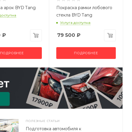
а арок BYD Tang
Покраска рамки лобового
стекла BYD Tang
 доступна
Услуга доступна
0
₽
79 500
₽
ПОДРОБНЕЕ
ПОДРОБНЕЕ
ПОЛЕЗНЫЕ СТАТЬИ
Подготовка автомобиля к