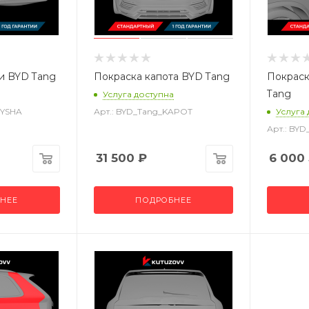
и BYD Tang
Покраска капота BYD Tang
Покраск
Tang
Услуга доступна
RYSHA
Арт.: BYD_Tang_KAPOT
Услуга
Арт.: BY
31 500
₽
6 000
НЕЕ
ПОДРОБНЕЕ