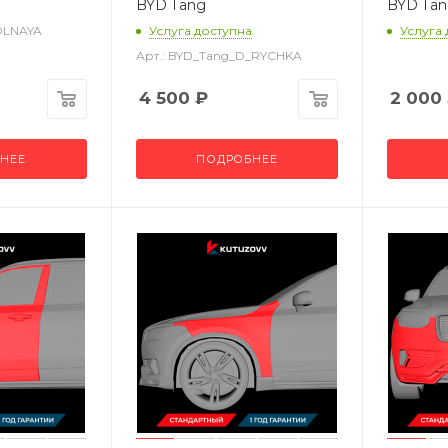
BYD Tang
BYD Tan
OLNAYA
Услуга доступна
Услуга
Арт.: BYD_Tang_D_RYCHKA
4 500
₽
2 000
НЕЕ
ПОДРОБНЕЕ