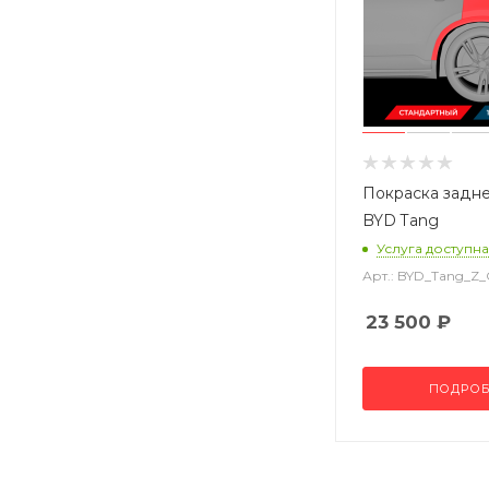
Покраска задне
BYD Tang
Услуга доступна
Арт.: BYD_Tang_Z
23 500
₽
ПОДРОБ