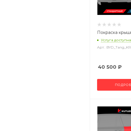
Покраска крыш
Услуга доступна
Арт.: BYD_Tang_K
40 500
₽
ПОДРОБ