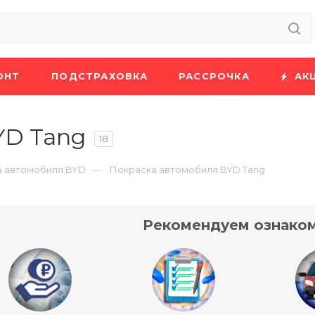
ОНТ
ПОДСТРАХОВКА
РАССРОЧКА
АК
YD Tang
18
—
а автомобиля BYD
Покраска автомобиля BYD Tang
Рекомендуем ознаком