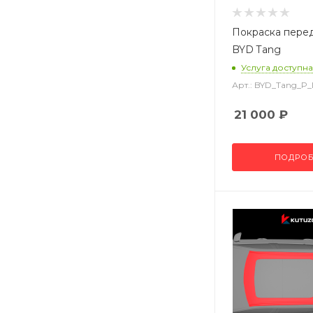
Покраска пере
BYD Tang
Услуга доступна
Арт.: BYD_Tang_P
21 000
₽
ПОДРОБ