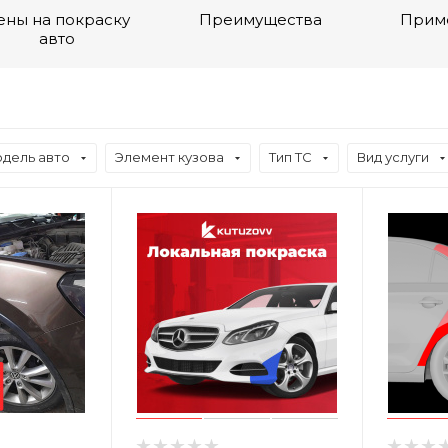
ены на покраску
Преимущества
Прим
авто
дель авто
Элемент кузова
Тип ТС
Вид услуги