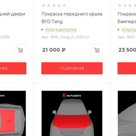
дней двери
Покраска переднего крыла
Покраск
BYD Tang
бампера
Услуга доступна
Услуга
_DVER
Арт.: BYD_Tang_P_CRYLO
Арт.: BY
21 000
₽
23 50
НЕЕ
ПОДРОБНЕЕ