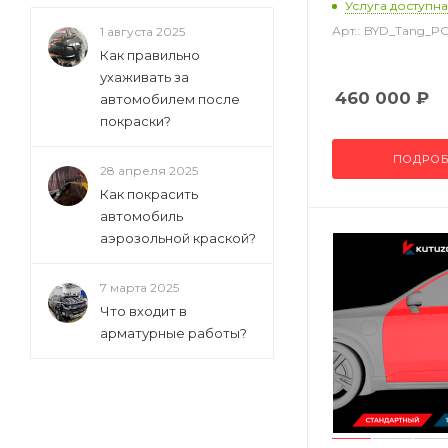
Услуга доступна
Арт.: BYD_Tang_P
1 августа 2025
Как правильно
ухаживать за
460 000
₽
автомобилем после
покраски?
ПОДРОБ
28 апреля 2025
Как покрасить
автомобиль
аэрозольной краской?
7 марта 2025
Что входит в
арматурные работы?