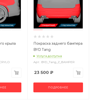
го крыла
Покраска заднего бампера
BYD Tang
Услуга доступна
_CRYLO
Арт.: BYD_Tang_Z_BAMPER
23 500
₽
НЕЕ
ПОДРОБНЕЕ