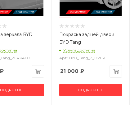
а зеркала BYD
Покраска задней двери
BYD Tang
 доступна
Услуга доступна
D_Tang_ZERKALO
Арт.: BYD_Tang_Z_DVER
₽
21 000
₽
ПОДРОБНЕЕ
ПОДРОБНЕЕ