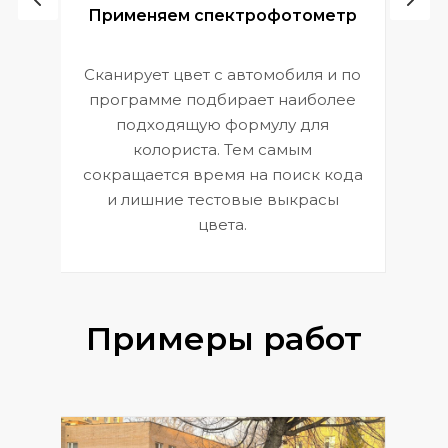
ой
Применяем спектрофотометр
Сканирует цвет с автомобиля и по
П
программе подбирает наиболее
к
э
подходящую формулу для
 и
В
колориста. Тем самым
сокращается время на поиск кода
и лишние тестовые выкрасы
цвета.
Примеры работ