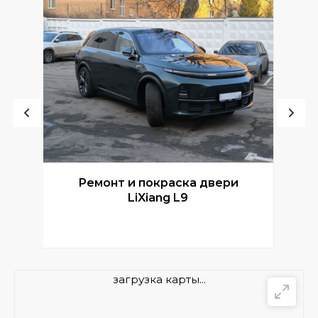
Ремонт и покраска двери
Р
LiXiang L9
загрузка карты...