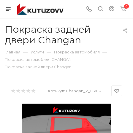
0
Покраска задней
двери Changan
—
—
—
Главная
Услуги
Покраска автомобиля
—
Покраска автомобиля CHANGAN
Покраска задней двери Changan
Артикул:
Changan_Z_DVER