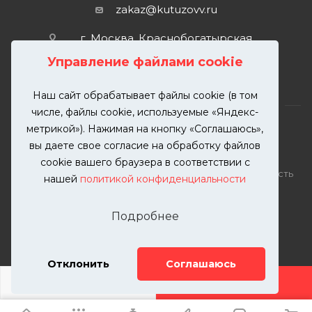
zakaz@kutuzovv.ru
г. Москва, Краснобогатырская
улица, 89, стр. 1.
Управление файлами cookie
Наш сайт обрабатывает файлы cookie (в том
числе, файлы cookie, используемые «Яндекс-
метрикой»). Нажимая на кнопку «Соглашаюсь»,
вы даете свое согласие на обработку файлов
2026 © KUTUZOVV | Кузовной ремонт и покраска
cookie вашего браузера в соответствии с
автомобилей. Вся информация на сайте – собственность
нашей
политикой конфиденциальности
ООО "КУТУЗОВВ"
Публикация информации с сайта KUTUZOVV.RU без
Подробнее
разрешения запрещена. Все права защищены.
Почта: zakaz@kutuzovv.ru
Телефон: 8(499)-302-00-57
Отклонить
Соглашаюсь
ДОБАВИТЬ УСЛУГУ