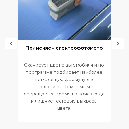
ой
Применяем спектрофотометр
Сканирует цвет с автомобиля и по
П
программе подбирает наиболее
к
э
подходящую формулу для
 и
В
колориста. Тем самым
сокращается время на поиск кода
и лишние тестовые выкрасы
цвета.