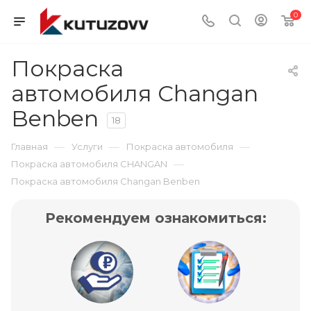
0
Покраска
автомобиля Changan
Benben
18
—
—
—
Главная
Услуги
Покраска автомобиля
—
Покраска автомобиля CHANGAN
Покраска автомобиля Changan Benben
Рекомендуем ознакомиться: