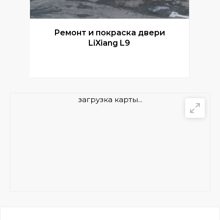
Ремонт и покраска двери
Р
LiXiang L9
загрузка карты...