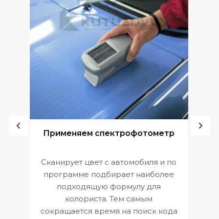
ой
Применяем спектрофотометр
Сканирует цвет с автомобиля и по
П
программе подбирает наиболее
к
э
подходящую формулу для
 и
В
колориста. Тем самым
сокращается время на поиск кода