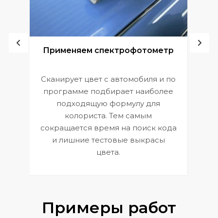
ой
Применяем спектрофотометр
Сканирует цвет с автомобиля и по
П
программе подбирает наиболее
к
э
подходящую формулу для
 и
В
колориста. Тем самым
сокращается время на поиск кода
и лишние тестовые выкрасы
цвета.
Примеры работ