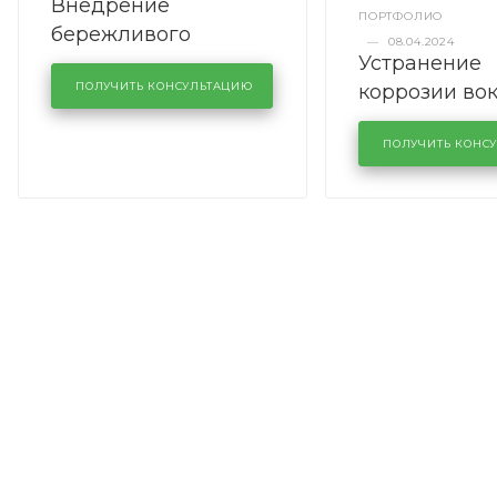
Внедрение
ПОРТФОЛИО
бережливого
—
08.04.2024
Устранение
производства в
коррозии во
кузовном сервисе
ПОЛУЧИТЬ КОНСУЛЬТАЦИЮ
лобового сте
KUTUZOVV
районе задн
ПОЛУЧИТЬ КОНС
Volkswagen 