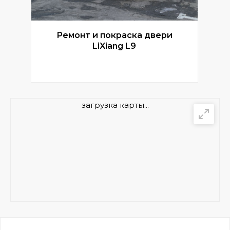
Ремонт и покраска двери
Р
LiXiang L9
загрузка карты...