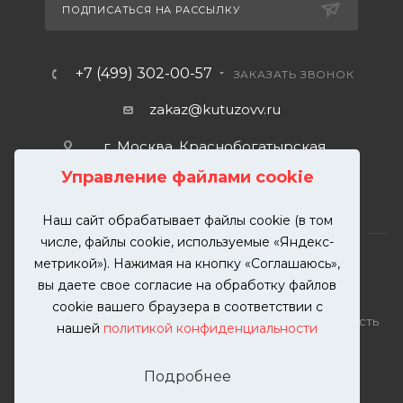
ПОДПИСАТЬСЯ НА РАССЫЛКУ
+7 (499) 302-00-57
ЗАКАЗАТЬ ЗВОНОК
zakaz@kutuzovv.ru
г. Москва, Краснобогатырская
улица, 89, стр. 1.
Управление файлами cookie
Наш сайт обрабатывает файлы cookie (в том
числе, файлы cookie, используемые «Яндекс-
метрикой»). Нажимая на кнопку «Соглашаюсь»,
вы даете свое согласие на обработку файлов
2026 © KUTUZOVV | Кузовной ремонт и покраска
cookie вашего браузера в соответствии с
автомобилей. Вся информация на сайте – собственность
нашей
политикой конфиденциальности
ООО "КУТУЗОВВ"
Публикация информации с сайта KUTUZOVV.RU без
Подробнее
разрешения запрещена. Все права защищены.
Почта: zakaz@kutuzovv.ru