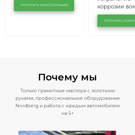
коррозии во
кузовном сервисе
ПОЛУЧИТЬ КОНСУЛЬТАЦИЮ
лобового сте
KUTUZOVV
районе задн
ПОЛУЧИТЬ КОНС
Volkswagen 
Почему мы
Только грамотные мастера с золотыми
руками, профессиональное оборудование
Nordberg и работа с каждым автомобилем
на 5+