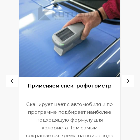
ой
Применяем спектрофотометр
Сканирует цвет с автомобиля и по
П
программе подбирает наиболее
к
э
подходящую формулу для
 и
В
колориста. Тем самым
сокращается время на поиск кода