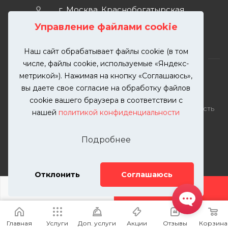
г. Москва, Краснобогатырская
улица, 89, стр. 1.
Управление файлами cookie
Наш сайт обрабатывает файлы cookie (в том
числе, файлы cookie, используемые «Яндекс-
метрикой»). Нажимая на кнопку «Соглашаюсь»,
вы даете свое согласие на обработку файлов
2026 © KUTUZOVV | Кузовной ремонт и покраска
cookie вашего браузера в соответствии с
автомобилей. Вся информация на сайте – собственность
нашей
политикой конфиденциальности
ООО "КУТУЗОВВ"
Публикация информации с сайта KUTUZOVV.RU без
Подробнее
разрешения запрещена. Все права защищены.
Почта: zakaz@kutuzovv.ru
Телефон: 8(499)-302-00-57
Отклонить
Соглашаюсь
ДОБАВИТЬ УСЛУГУ
Главная
Услуги
Доп. услуги
Акции
Отзывы
Корзина