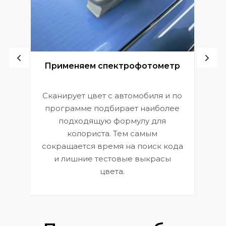
ой
Применяем спектрофотометр
Сканирует цвет с автомобиля и по
П
программе подбирает наиболее
к
э
подходящую формулу для
 и
В
колориста. Тем самым
сокращается время на поиск кода
и лишние тестовые выкрасы
цвета.