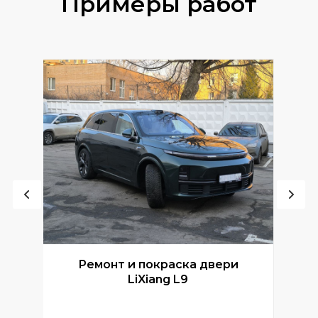
Примеры работ
Ремонт и покраска двери
Р
LiXiang L9