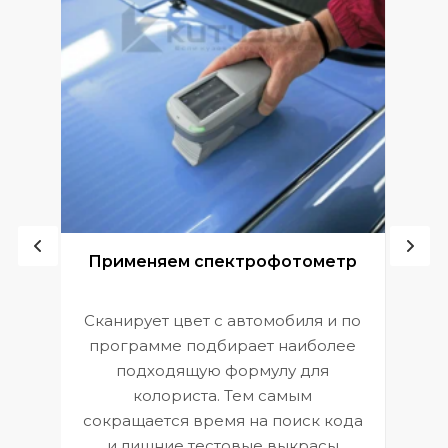
ой
Применяем спектрофотометр
Сканирует цвет с автомобиля и по
П
программе подбирает наиболее
к
э
подходящую формулу для
 и
В
колориста. Тем самым
сокращается время на поиск кода
и лишние тестовые выкрасы