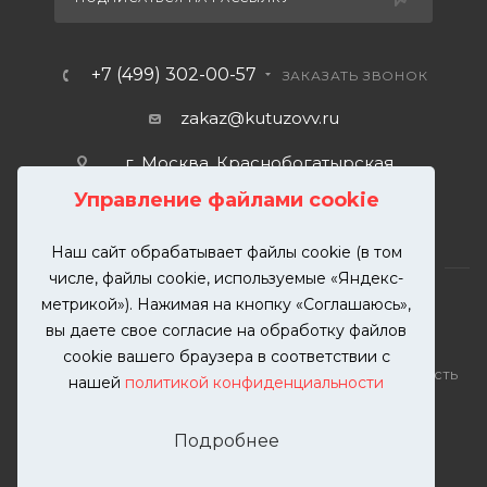
+7 (499) 302-00-57
ЗАКАЗАТЬ ЗВОНОК
zakaz@kutuzovv.ru
г. Москва, Краснобогатырская
улица, 89, стр. 1.
Управление файлами cookie
Наш сайт обрабатывает файлы cookie (в том
числе, файлы cookie, используемые «Яндекс-
метрикой»). Нажимая на кнопку «Соглашаюсь»,
вы даете свое согласие на обработку файлов
2026 © KUTUZOVV | Кузовной ремонт и покраска
cookie вашего браузера в соответствии с
автомобилей. Вся информация на сайте – собственность
нашей
политикой конфиденциальности
ООО "КУТУЗОВВ"
Публикация информации с сайта KUTUZOVV.RU без
Подробнее
разрешения запрещена. Все права защищены.
Почта: zakaz@kutuzovv.ru