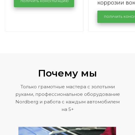
коррозии во
кузовном сервисе
ПОЛУЧИТЬ КОНСУЛЬТАЦИЮ
лобового сте
KUTUZOVV
районе задн
ПОЛУЧИТЬ КОНС
Volkswagen 
Почему мы
Только грамотные мастера с золотыми
руками, профессиональное оборудование
Nordberg и работа с каждым автомобилем
на 5+