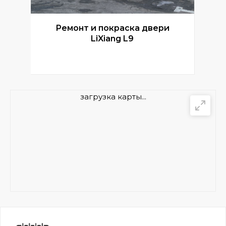
Ремонт и покраска двери
Р
LiXiang L9
загрузка карты...