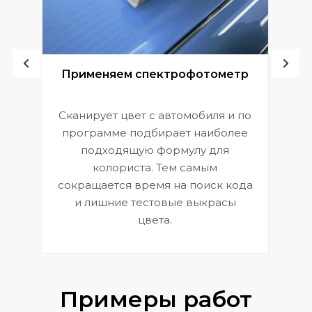
ой
Применяем спектрофотометр
Сканирует цвет с автомобиля и по
П
программе подбирает наиболее
к
э
подходящую формулу для
 и
В
колориста. Тем самым
сокращается время на поиск кода
и лишние тестовые выкрасы
цвета.
Примеры работ