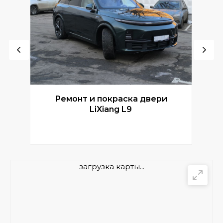
Ремонт и покраска двери
Р
LiXiang L9
загрузка карты...