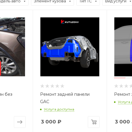
дель авто
Элемент кузова
Тип ТС
Вид услуги
ин без
Ремонт задней панели
Ремонт 
GAC
Услуга
Услуга доступна
3 000
₽
3 000