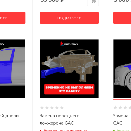
99 900
₽
3 000
НЕЕ
ПОДРОБНЕЕ
ей двери
Замена переднего
Замена 
лонжерона GAC
GAC
Временно не доступна
Услуга