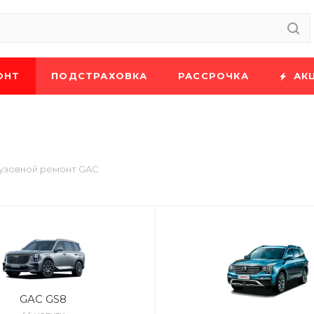
ОНТ
ПОДСТРАХОВКА
РАССРОЧКА
АК
узовной ремонт GAC
GAC GS8