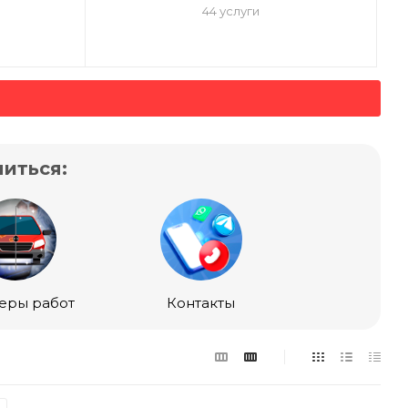
44 услуги
иться:
еры работ
Контакты