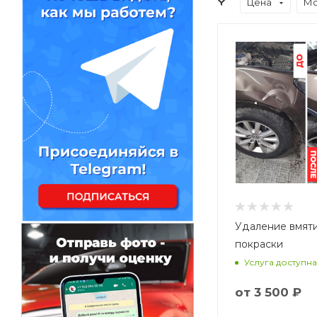
Цена
Мо
Удаление вмят
покраски
Услуга доступна
от
3 500 ₽