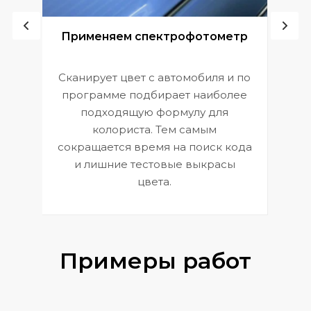
ой
Применяем спектрофотометр
Сканирует цвет с автомобиля и по
П
программе подбирает наиболее
к
э
подходящую формулу для
 и
В
колориста. Тем самым
сокращается время на поиск кода
и лишние тестовые выкрасы
цвета.
Примеры работ