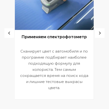
ой
Применяем спектрофотометр
Сканирует цвет с автомобиля и по
П
программе подбирает наиболее
к
э
подходящую формулу для
 и
В
колориста. Тем самым
сокращается время на поиск кода
и лишние тестовые выкрасы
цвета.