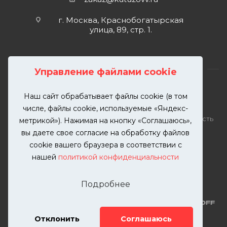
г. Москва, Краснобогатырская
улица, 89, стр. 1.
Управление файлами cookie
Наш сайт обрабатывает файлы cookie (в том
2026 © KUTUZOVV | Кузовной ремонт и покраска
числе, файлы cookie, используемые «Яндекс-
автомобилей. Вся информация на сайте – собственность
метрикой»). Нажимая на кнопку «Соглашаюсь»,
ООО "КУТУЗОВВ"
вы даете свое согласие на обработку файлов
Публикация информации с сайта KUTUZOVV.RU без
cookie вашего браузера в соответствии с
разрешения запрещена. Все права защищены.
нашей
политикой конфиденциальности
Почта: zakaz@kutuzovv.ru
Телефон: 8(499)-302-00-57
Подробнее
Отклонить
Соглашаюсь