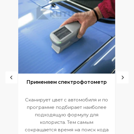
ой
Применяем спектрофотометр
Сканирует цвет с автомобиля и по
П
программе подбирает наиболее
к
э
подходящую формулу для
 и
В
колориста. Тем самым
сокращается время на поиск кода