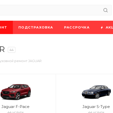
ОНТ
ПОДСТРАХОВКА
РАССРОЧКА
АК
R
44
узовной ремонт JAGUAR
Jaguar F-Pace
Jaguar S-Type
44 услуги
44 услуги