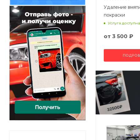
Удаление вмят
покраски
Услуга доступна
от
3 500 ₽
ПОДРОБ