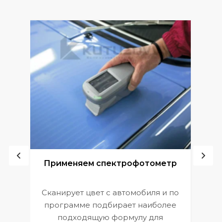
ой
Применяем спектрофотометр
Сканирует цвет с автомобиля и по
П
программе подбирает наиболее
к
э
подходящую формулу для