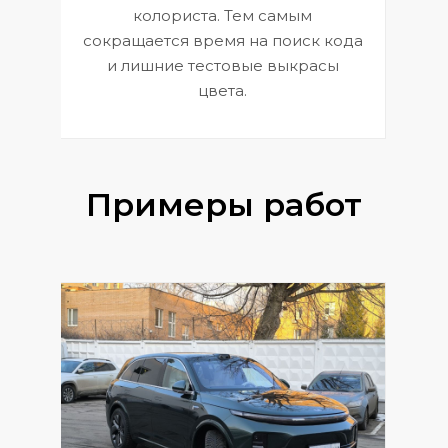
 и
В
колориста. Тем самым
сокращается время на поиск кода
и лишние тестовые выкрасы
цвета.
Примеры работ