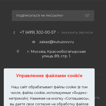
ПОДПИСАТЬСЯ НА РАССЫЛКУ
+7 (499) 302-00-57
ЗАКАЗАТЬ ЗВОНОК
zakaz@kutuzovv.ru
г. Москва, Краснобогатырская
улица, 89, стр. 1.
Управление файлами cookie
Наш сайт обрабатывает файлы cookie (в том
2026 © KUTUZOVV | Кузовной ремонт и покраска
числе, файлы cookie, используемые «Яндекс-
автомобилей. Вся информация на сайте – собственность
метрикой»). Нажимая на кнопку «Соглашаюсь»,
ООО "КУТУЗОВВ"
вы даете свое согласие на обработку файлов