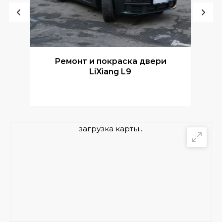
Ремонт и покраска двери
Р
LiXiang L9
загрузка карты...