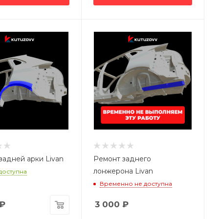
задней арки Livan
Ремонт заднего
лонжерона Livan
 доступна
Временно не доступна
₽
3 000
₽