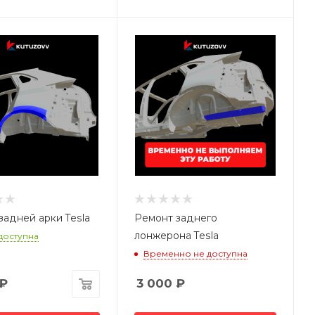
задней арки Tesla
Ремонт заднего
лонжерона Tesla
 доступна
Временно не доступна
₽
3 000
₽