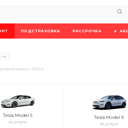
ОНТ
ПОДСТРАХОВКА
РАССРОЧКА
АК
44
узовной ремонт TESLA
Tesla Model S
Tesla Model X
44 услуги
44 услуги