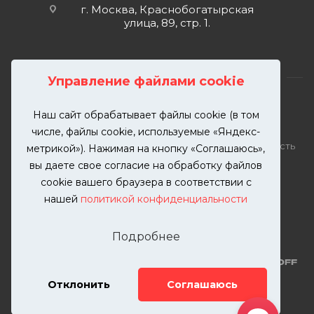
г. Москва, Краснобогатырская
улица, 89, стр. 1.
Управление файлами cookie
Наш сайт обрабатывает файлы cookie (в том
2026 © KUTUZOVV | Кузовной ремонт и покраска
числе, файлы cookie, используемые «Яндекс-
автомобилей. Вся информация на сайте – собственность
метрикой»). Нажимая на кнопку «Соглашаюсь»,
ООО "КУТУЗОВВ"
вы даете свое согласие на обработку файлов
Публикация информации с сайта KUTUZOVV.RU без
cookie вашего браузера в соответствии с
разрешения запрещена. Все права защищены.
нашей
политикой конфиденциальности
Почта: zakaz@kutuzovv.ru
Телефон: 8(499)-302-00-57
Подробнее
Отклонить
Соглашаюсь