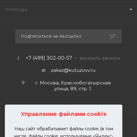
ПОМОЩЬ
ПОДПИСАТЬСЯ НА РАССЫЛКУ
+7 (499) 302-00-57
ЗАКАЗАТЬ ЗВОНОК
zakaz@kutuzovv.ru
г. Москва, Краснобогатырская
улица, 89, стр. 1.
Управление файлами cookie
Наш сайт обрабатывает файлы cookie (в том
2026 © KUTUZOVV | Кузовной ремонт и покраска
числе, файлы cookie, используемые «Яндекс-