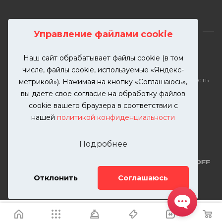
Управление файлами cookie
Наш сайт обрабатывает файлы cookie (в том
2026 © KUTUZOVV | Кузовной ремонт и покраска
числе, файлы cookie, используемые «Яндекс-
автомобилей. Вся информация на сайте – собственность
метрикой»). Нажимая на кнопку «Соглашаюсь»,
ООО "КУТУЗОВВ"
вы даете свое согласие на обработку файлов
Публикация информации с сайта KUTUZOVV.RU без
cookie вашего браузера в соответствии с
разрешения запрещена. Все права защищены.
нашей
политикой конфиденциальности
Почта: zakaz@kutuzovv.ru
Телефон: 8(499)-302-00-57
Подробнее
Отклонить
Соглашаюсь