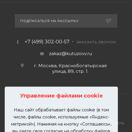
ПОДПИСАТЬСЯ НА РАССЫЛКУ
+7 (499) 302-00-57
ЗАКАЗАТЬ ЗВОНОК
zakaz@kutuzovv.ru
г. Москва, Краснобогатырская
улица, 89, стр. 1.
Управление файлами cookie
Наш сайт обрабатывает файлы cookie (в том
2026 © KUTUZOVV | Кузовной ремонт и покраска
числе, файлы cookie, используемые «Яндекс-
автомобилей. Вся информация на сайте – собственность
метрикой»). Нажимая на кнопку «Соглашаюсь»,
ООО "КУТУЗОВВ"
вы даете свое согласие на обработку файлов