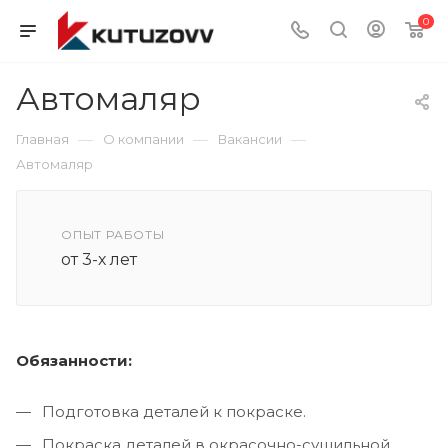
0
Автомаляр
—
—
—
Главная
О компании
Вакансии
Автомаляр
ОПЫТ РАБОТЫ
от 3-х лет
Обязанности:
Подготовка деталей к покраске.
Покраска деталей в окрасочно-сушильной