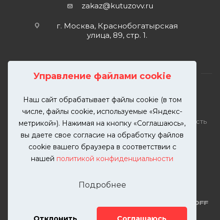
zakaz@kutuzovv.ru
г. Москва, Краснобогатырская
улица, 89, стр. 1.
Управление файлами cookie
Наш сайт обрабатывает файлы cookie (в том
2026 © KUTUZOVV | Кузовной ремонт и покраска
числе, файлы cookie, используемые «Яндекс-
автомобилей. Вся информация на сайте – собственность
метрикой»). Нажимая на кнопку «Соглашаюсь»,
ООО "КУТУЗОВВ"
вы даете свое согласие на обработку файлов
Публикация информации с сайта KUTUZOVV.RU без
cookie вашего браузера в соответствии с
разрешения запрещена. Все права защищены.
нашей
политикой конфиденциальности
Почта: zakaz@kutuzovv.ru
Телефон: 8(499)-302-00-57
Подробнее
Отклонить
Соглашаюсь