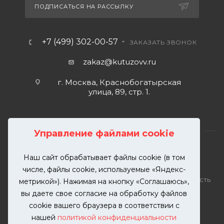
ПОДПИСАТЬСЯ НА РАССЫЛКУ
+7 (499) 302-00-57
ЗАКАЗАТЬ ЗВОНОК
zakaz@kutuzovv.ru
г. Москва, Краснобогатырская
улица, 89, стр. 1.
Управление файлами cookie
Наш сайт обрабатывает файлы cookie (в том
2026 © KUTUZOVV | Кузовной ремонт и покраска
числе, файлы cookie, используемые «Яндекс-
автомобилей. Вся информация на сайте – собственность
метрикой»). Нажимая на кнопку «Соглашаюсь»,
ООО "КУТУЗОВВ"
вы даете свое согласие на обработку файлов
Публикация информации с сайта KUTUZOVV.RU без
cookie вашего браузера в соответствии с
разрешения запрещена. Все права защищены.
нашей
политикой конфиденциальности
Почта: zakaz@kutuzovv.ru