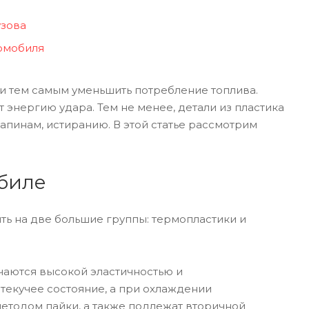
узова
томобиля
 и тем самым уменьшить потребление топлива.
 энергию удара. Тем не менее, детали из пластика
пинам, истиранию. В этой статье рассмотрим
обиле
ть на две большие группы: термопластики и
чаются высокой эластичностью и
текучее состояние, а при охлаждении
методом пайки, а также подлежат вторичной