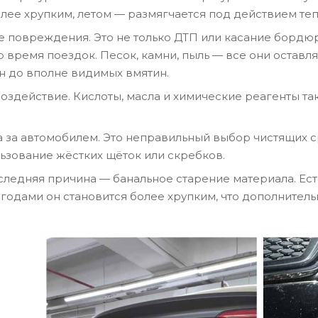
олее хрупким, летом — размягчается под действием теп
 повреждения. Это не только ДТП или касание бордюра
о время поездок. Песок, камни, пыль — все они оставл
 до вполне видимых вмятин.
оздействие. Кислоты, масла и химические реагенты так
 за автомобилем. Это неправильный выбор чистящих ср
льзование жёстких щёток или скребков.
следняя причина — банальное старение материала. Ес
 годами он становится более хрупким, что дополнител