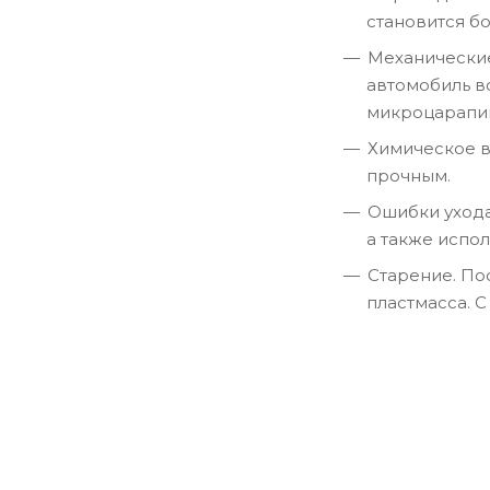
становится б
Механические
автомобиль в
микроцарапин
Химическое в
прочным.
Ошибки ухода
а также испо
Старение. По
пластмасса. С