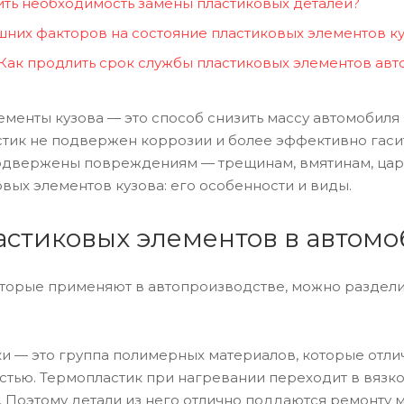
ть необходимость замены пластиковых деталей?
них факторов на состояние пластиковых элементов к
Как продлить срок службы пластиковых элементов ав
менты кузова — это способ снизить массу автомобиля
стик не подвержен коррозии и более эффективно гасит
одвержены повреждениям — трещинам, вмятинам, цара
вых элементов кузова: его особенности и виды.
стиковых элементов в автом
оторые применяют в автопроизводстве, можно раздели
и — это группа полимерных материалов, которые отли
стью. Термопластик при нагревании переходит в вязко
. Поэтому детали из него отлично поддаются ремонту 