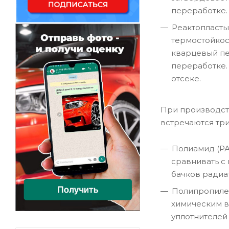
переработке.
Реактопласты
термостойкос
кварцевый пе
переработке.
отсеке.
При производств
встречаются тр
Полиамид (РА
сравнивать с 
бачков радиа
Полипропилен
химическим в
уплотнителей