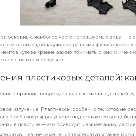
 три основных, наиболее часто используемых вида — 
ного материала, обладающие разными физико-механич
ментов кузова крайне важно понимать, с каким именно
ехнология и сам результат.
ния пластиковых деталей: ка
овные причины повреждения пластиковых деталей куз
овое излучение. Пластмассы, особенно те, которые р
ала или бамперы) регулярно подвергаются воздействи
вязи в пластике — это приводит к выцветанию, растре
ператур. Резкие изменения температуры также могут с