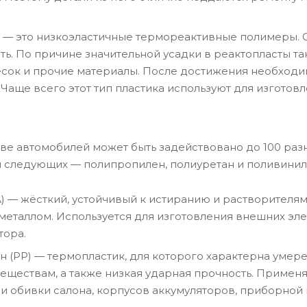
 — это низкоэластичные термореактивные полимеры. 
ть. По причине значительной усадки в реактопласты т
сок и прочие материалы. После достижения необходи
 Чаще всего этот тип пластика используют для изгото
е автомобилей может быть задействовано до 100 разн
и следующих — полипропилен, полиуретан и поливинил
) — жёсткий, устойчивый к истиранию и растворителям
металлом. Используется для изготовления внешних эле
тора.
 (PP) — термопластик, для которого характерна умерен
еществам, а также низкая ударная прочность. Применя
 и обивки салона, корпусов аккумуляторов, приборной 