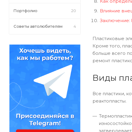
Как определи
Влияние внеш
Портфолио
20
Заключение: 
Советы автолюбителям
4
Пластиковые эле
Кроме того, пла
больше всего п
ремонт пластико
Виды пла
Все пластики, к
реактопласты.
Термопластик
износостойко
затвердевает