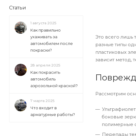
Статьи
1 августа 2025
Как правильно
Это всего лишь
ухаживать за
автомобилем после
разные типы од
покраски?
пластиковых эле
зависит метод, т
28 апреля 2025
Как покрасить
Поврежде
автомобиль
аэрозольной краской?
Рассмотрим осн
7 марта 2025
Что входит в
Ультрафиолет
арматурные работы?
боковые зерк
полимерные с
Перепады тем