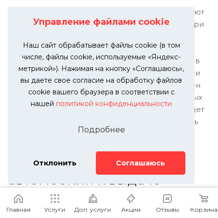
Перегрев пластика или, как его еще называют
Управление файлами cookie
«пережгли пластик». Это типичный дефект при
ремонте в кустарных условиях обычным
Наш сайт обрабатывает файлы cookie (в том
паяльником. В этом случае увеличивается
числе, файлы cookie, используемые «Яндекс-
содержание вторичного жженого пластика в
метрикой»). Нажимая на кнопку «Соглашаюсь»,
зоне ремонта, что уменьшает его прочность и
вы даете свое согласие на обработку файлов
повышает хрупкость. Такой подход возможен
cookie вашего браузера в соответствии с
только при ремонте трещин в ненагруженных
нашей
политикой конфиденциальности
местах на плоскости. Если повреждение будет
в зоне крепления или изгибе, то вероятность
Подробнее
разрушения варочного шва очень велика.
5. Сборка и подготовка
Отклонить
Соглашаюсь
автомобиля к выдаче
клиенту
Главная
Услуги
Доп. услуги
Акции
Отзывы
Корзина