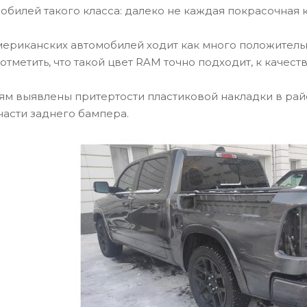
билей такого класса: далеко не каждая покрасочная 
ериканских автомобилей ходит как много положительны
тметить, что такой цвет RAM точно подходит, к качест
 выявлены притертости пластиковой накладки в район
 части заднего бампера.