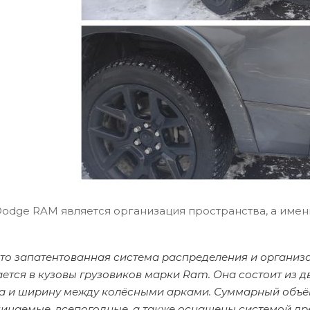
odge RAM является организация пространства, а име
то запатентованная система распределения и организа
ается в кузовы грузовиков марки Ram. Она состоит из
ва и ширину между колёсными арками. Суммарный объём
ицаемые, всепогодные, а также оснащены системой дре