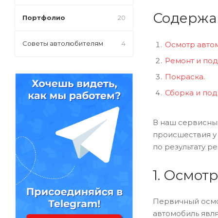
Содержа
Портфолио
20
Советы автолюбителям
4
Осмотр автом
Ремонт и под
Покраска.
Сборка и под
В наш сервисны
происшествия у 
по результату р
1. Осмот
Первичный осмо
автомобиль явля