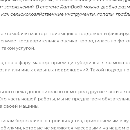
т загрязнений. В системе RamBox® можно удобно разме
е как сельскохозяйственные инструменты, лопаты, грабли
 автомобиля мастер-приёмщик определяет и фиксируе
м случае предварительная оценка проводилась по фо
 такой услугой.
заднюю фару, мастер-приёмщик убедился в возможност
розии или иных скрытых повреждений. Такой подход по
вного цеха дополнительно осмотрел другие части авт
то часть нашей работы, мы не предлагаем обязательны
ва своей машины.
ципам бережливого производства, применяемым в ку
омобилями, которые не являются массовыми на нашем 