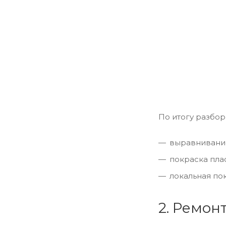
По итогу разбо
выравнивание
покраска пла
локальная по
2. Ремон