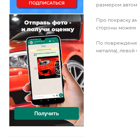
размером автомо
Про покраску ам
стороны можем о
По повреждениям
металла), левой