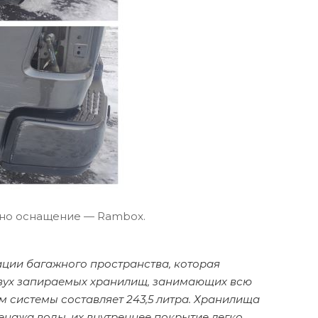
нно оснащение — Rambox.
ции багажного пространства, которая
 двух запираемых хранилищ, занимающих всю
 системы составляет 243,5 литра. Хранилища
нажа воды, их внутреннее покрытие легко