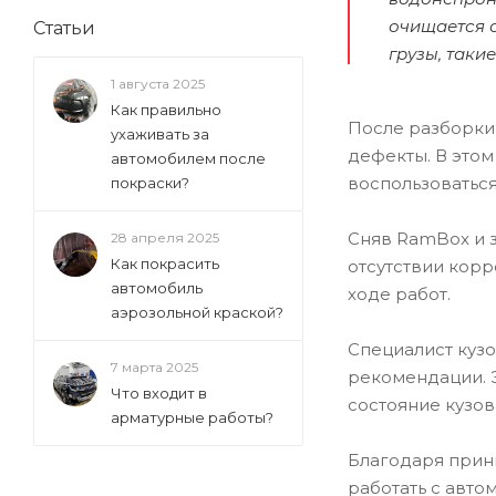
очищается о
Статьи
грузы, таки
1 августа 2025
Как правильно
После разборки
ухаживать за
дефекты. В это
автомобилем после
воспользоваться
покраски?
Сняв RamBox и 
28 апреля 2025
Как покрасить
отсутствии кор
автомобиль
ходе работ.
аэрозольной краской?
Специалист кузо
7 марта 2025
рекомендации. Э
Что входит в
состояние кузо
арматурные работы?
Благодаря прин
работать с авт