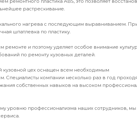
ем ремонтного пластика ABS, это позволяет восстанов
льнейшее растрескивание.
окального нагрева с последующим выравниванием. Пр
чная шпатлевка по пластику.
 ремонте и поэтому уделяет особое внимание культу
ований по ремонту кузовных деталей.
ий кузовной цех оснащен всем необходимым
. Специалисты компании несколько раз в год проход
ржания собственных навыков на высоком профессион
му уровню профессионализма наших сотрудников, мы
сервиса.