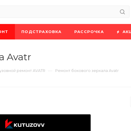
ОНТ
ПОДСТРАХОВКА
РАССРОЧКА
АК
 Avatr
—
узовной ремонт AVATR
Ремонт бокового зеркала Avatr