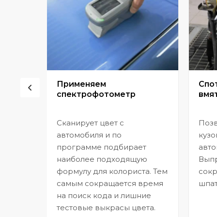
сор
Применяем
Спо
спектрофотометр
вмят
Сканирует цвет с
Позв
но
автомобиля и по
кузо
программе подбирает
авто
,
наиболее подходящую
Выпр
формулу для колориста. Тем
сокр
самым сокращается время
шпат
на поиск кода и лишние
тестовые выкрасы цвета.