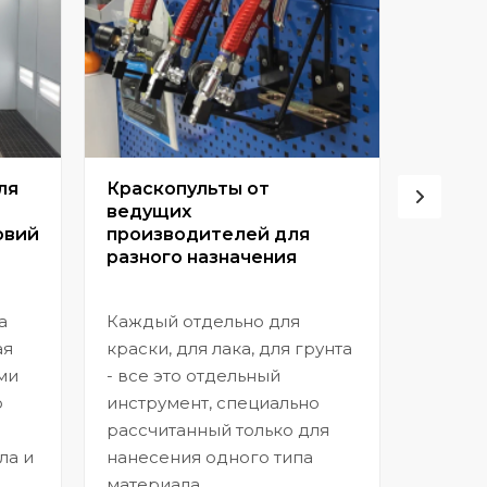
ля
Краскопульты от
Винто
ведущих
высок
овий
производителей для
разного назначения
Позвол
покрыт
а
Каждый отдельно для
прибл
ая
краски, для лака, для грунта
заводс
ми
- все это отдельный
шагрен
ю
инструмент, специально
нанесе
рассчитанный только для
ла и
нанесения одного типа
материала.