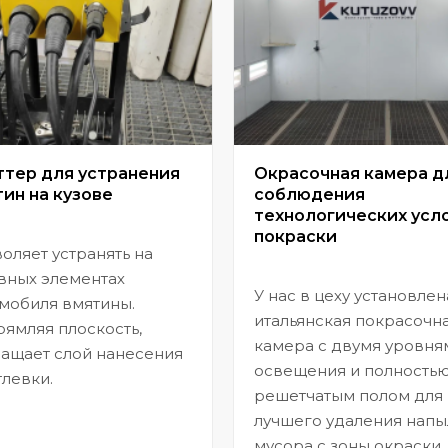
ттер для устранения
Окрасочная камера д
ин на кузове
соблюдения
технологических усл
покраски
оляет устранять на
вных элементах
У нас в цеху установлен
мобиля вмятины.
итальянская покрасочн
ямляя плоскость,
камера с двумя уровня
ащает слой нанесения
освещения и полность
левки.
решетчатым полом для
лучшего удаления напы
мусора с зоны окраски.