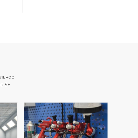
альное
а 5+