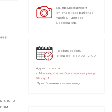
Мы предоставляем
отчеты о ходе работы в
удобный для вас
мессенджер.
рм и
График работы
ежедневно с 9:00 - 21:00
Адрес сервиса:
г. Москва, Краснобогатырская улица,
89, стр. 1.
Преображенская площадь
ального
овом