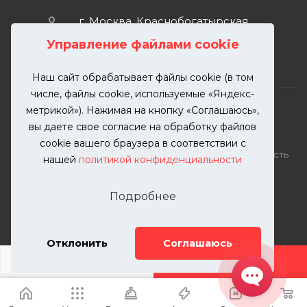
г. Москва, Краснобогатырская
улица, 89, стр. 1.
Управление файлами cookie
Наш сайт обрабатывает файлы cookie (в том
числе, файлы cookie, используемые «Яндекс-
метрикой»). Нажимая на кнопку «Соглашаюсь»,
вы даете свое согласие на обработку файлов
2026 © KUTUZOVV | Кузовной ремонт и покраска
cookie вашего браузера в соответствии с
автомобилей. Вся информация на сайте – собственность
нашей
политикой конфиденциальности
ООО "КУТУЗОВВ"
Публикация информации с сайта KUTUZOVV.RU без
Подробнее
разрешения запрещена. Все права защищены.
Почта: zakaz@kutuzovv.ru
Телефон: 8(499)-302-00-57
Отклонить
Соглашаюсь
ДОБАВИТЬ УСЛУГУ