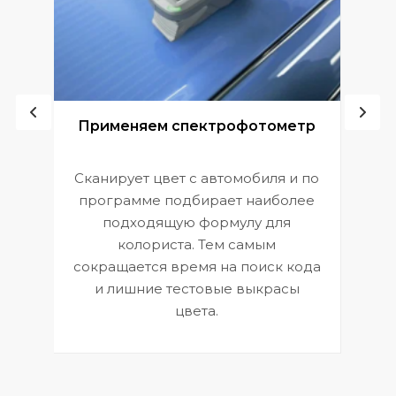
ой
Применяем спектрофотометр
Сканирует цвет с автомобиля и по
П
программе подбирает наиболее
к
э
подходящую формулу для
 и
В
колориста. Тем самым
сокращается время на поиск кода
и лишние тестовые выкрасы
цвета.