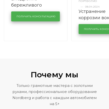
ПОРТФОЛИО
бережливого
—
08.04.2024
Устранение
производства в
коррозии во
кузовном сервисе
ПОЛУЧИТЬ КОНСУЛЬТАЦИЮ
лобового сте
KUTUZOVV
районе задн
ПОЛУЧИТЬ КОНС
Volkswagen 
Почему мы
Только грамотные мастера с золотыми
руками, профессиональное оборудование
Nordberg и работа с каждым автомобилем
на 5+