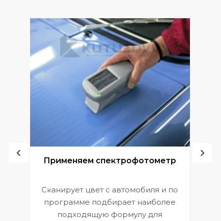
ой
Применяем спектрофотометр
Сканирует цвет с автомобиля и по
П
программе подбирает наиболее
к
э
подходящую формулу для