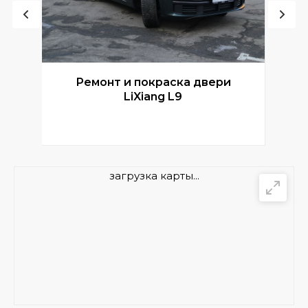
Ремонт и покраска двери
Р
LiXiang L9
загрузка карты...