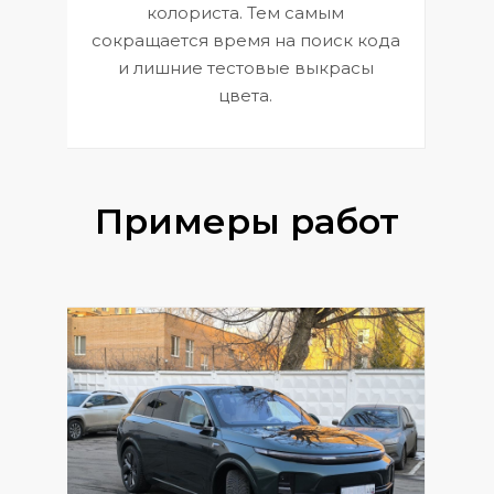
 и
В
колориста. Тем самым
сокращается время на поиск кода
и лишние тестовые выкрасы
цвета.
Примеры работ