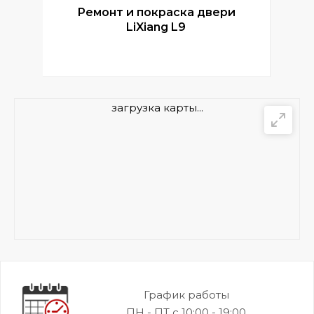
Ремонт и покраска двери
Р
LiXiang L9
загрузка карты...
График работы
ПН - ПТ с 10:00 - 19:00