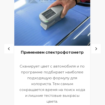
ой
Применяем спектрофотометр
Сканирует цвет с автомобиля и по
П
программе подбирает наиболее
к
э
подходящую формулу для
 и
В
колориста. Тем самым
сокращается время на поиск кода
и лишние тестовые выкрасы
цвета.