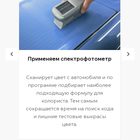
ой
Применяем спектрофотометр
Сканирует цвет с автомобиля и по
П
программе подбирает наиболее
к
э
подходящую формулу для
 и
В
колориста. Тем самым
сокращается время на поиск кода
и лишние тестовые выкрасы
цвета.