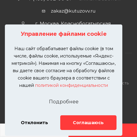
zakaz@kutuzovv.ru
г. Москва, Краснобогатырская
улица, 89, стр. 1.
Управление файлами cookie
Наш сайт обрабатывает файлы cookie (в том
числе, файлы cookie, используемые «Яндекс-
метрикой»). Нажимая на кнопку «Соглашаюсь»,
вы даете свое согласие на обработку файлов
2026 © KUTUZOVV | Кузовной ремонт и покраска
cookie вашего браузера в соответствии с
автомобилей. Вся информация на сайте – собственность
нашей
политикой конфиденциальности
ООО "КУТУЗОВВ"
Публикация информации с сайта KUTUZOVV.RU без
Подробнее
разрешения запрещена. Все права защищены.
Почта: zakaz@kutuzovv.ru
Телефон: 8(499)-302-00-57
Отклонить
Соглашаюсь
ДОБАВИТЬ УСЛУГУ