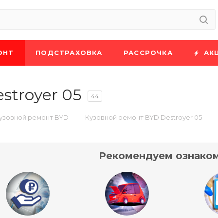
ОНТ
ПОДСТРАХОВКА
РАССРОЧКА
АК
stroyer 05
44
—
узовной ремонт BYD
Кузовной ремонт BYD Destroyer 05
Рекомендуем ознаком