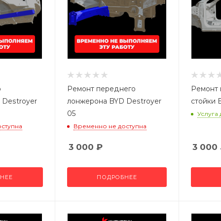
о
Ремонт переднего
Ремонт 
 Destroyer
лонжерона BYD Destroyer
стойки 
05
Услуга
оступна
Временно не доступна
3 000
₽
3 000
НЕЕ
ПОДРОБНЕЕ