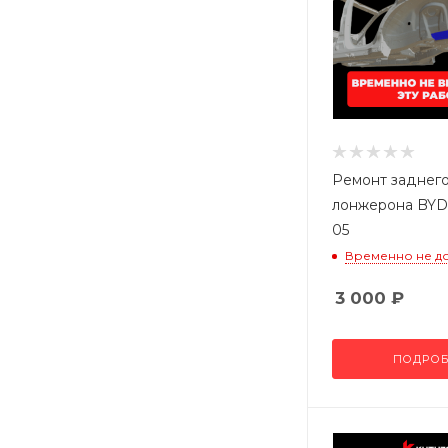
Ремонт заднег
лонжерона BYD
05
Временно не д
3 000
₽
ПОДРОБ