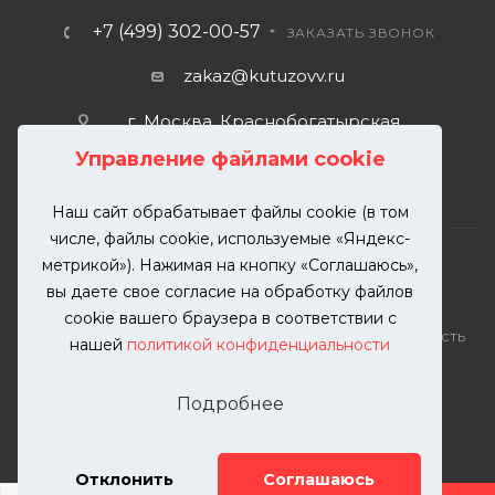
+7 (499) 302-00-57
ЗАКАЗАТЬ ЗВОНОК
zakaz@kutuzovv.ru
г. Москва, Краснобогатырская
улица, 89, стр. 1.
Управление файлами cookie
Наш сайт обрабатывает файлы cookie (в том
числе, файлы cookie, используемые «Яндекс-
метрикой»). Нажимая на кнопку «Соглашаюсь»,
вы даете свое согласие на обработку файлов
2026 © KUTUZOVV | Кузовной ремонт и покраска
cookie вашего браузера в соответствии с
автомобилей. Вся информация на сайте – собственность
нашей
политикой конфиденциальности
ООО "КУТУЗОВВ"
Публикация информации с сайта KUTUZOVV.RU без
Подробнее
разрешения запрещена. Все права защищены.
Почта: zakaz@kutuzovv.ru
Телефон: 8(499)-302-00-57
Отклонить
Соглашаюсь