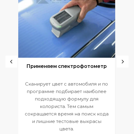
ой
Применяем спектрофотометр
Сканирует цвет с автомобиля и по
П
программе подбирает наиболее
к
э
подходящую формулу для
 и
В
колориста. Тем самым
сокращается время на поиск кода
и лишние тестовые выкрасы
цвета.