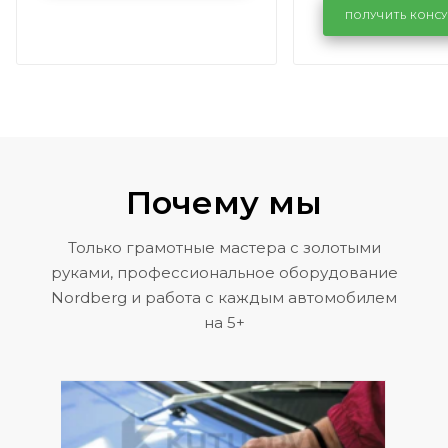
районе задн
ПОЛУЧИТЬ КОНС
Volkswagen 
Почему мы
Только грамотные мастера с золотыми
руками, профессиональное оборудование
Nordberg и работа с каждым автомобилем
на 5+