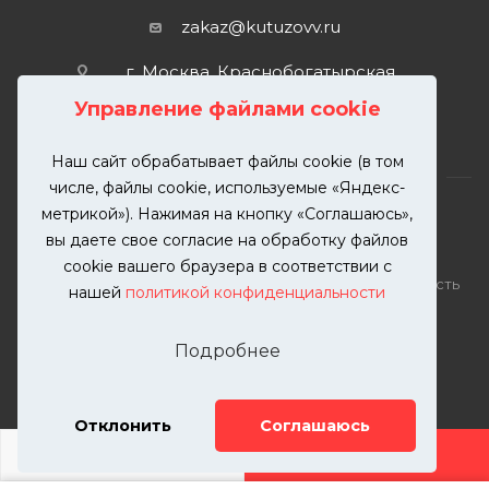
zakaz@kutuzovv.ru
г. Москва, Краснобогатырская
улица, 89, стр. 1.
Управление файлами cookie
Наш сайт обрабатывает файлы cookie (в том
числе, файлы cookie, используемые «Яндекс-
метрикой»). Нажимая на кнопку «Соглашаюсь»,
вы даете свое согласие на обработку файлов
2026 © KUTUZOVV | Кузовной ремонт и покраска
cookie вашего браузера в соответствии с
автомобилей. Вся информация на сайте – собственность
нашей
политикой конфиденциальности
ООО "КУТУЗОВВ"
Публикация информации с сайта KUTUZOVV.RU без
Подробнее
разрешения запрещена. Все права защищены.
Почта: zakaz@kutuzovv.ru
Телефон: 8(499)-302-00-57
Отклонить
Соглашаюсь
ДОБАВИТЬ УСЛУГУ