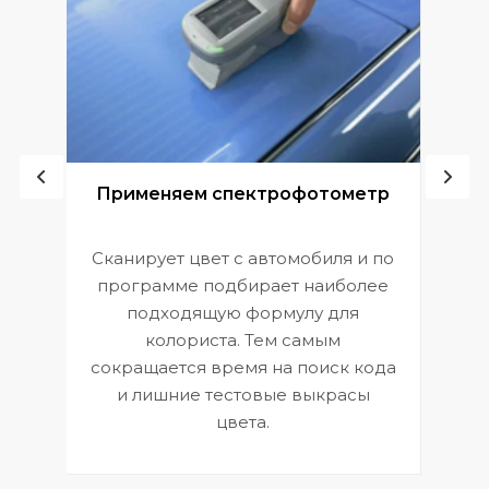
ой
Применяем спектрофотометр
Сканирует цвет с автомобиля и по
П
программе подбирает наиболее
к
э
подходящую формулу для
 и
В
колориста. Тем самым
сокращается время на поиск кода
и лишние тестовые выкрасы
цвета.