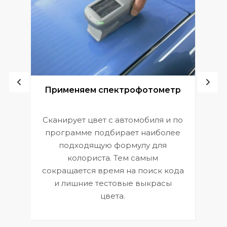
ой
Применяем спектрофотометр
Сканирует цвет с автомобиля и по
П
программе подбирает наиболее
к
э
подходящую формулу для
 и
В
колориста. Тем самым
сокращается время на поиск кода
и лишние тестовые выкрасы
цвета.