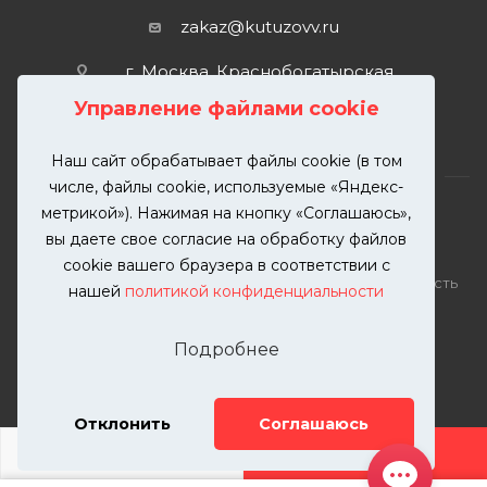
zakaz@kutuzovv.ru
г. Москва, Краснобогатырская
улица, 89, стр. 1.
Управление файлами cookie
Наш сайт обрабатывает файлы cookie (в том
числе, файлы cookie, используемые «Яндекс-
метрикой»). Нажимая на кнопку «Соглашаюсь»,
вы даете свое согласие на обработку файлов
2026 © KUTUZOVV | Кузовной ремонт и покраска
cookie вашего браузера в соответствии с
автомобилей. Вся информация на сайте – собственность
нашей
политикой конфиденциальности
ООО "КУТУЗОВВ"
Публикация информации с сайта KUTUZOVV.RU без
Подробнее
разрешения запрещена. Все права защищены.
Почта: zakaz@kutuzovv.ru
Телефон: 8(499)-302-00-57
Отклонить
Соглашаюсь
ДОБАВИТЬ УСЛУГУ