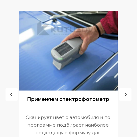
ой
Применяем спектрофотометр
Сканирует цвет с автомобиля и по
П
программе подбирает наиболее
к
э
подходящую формулу для