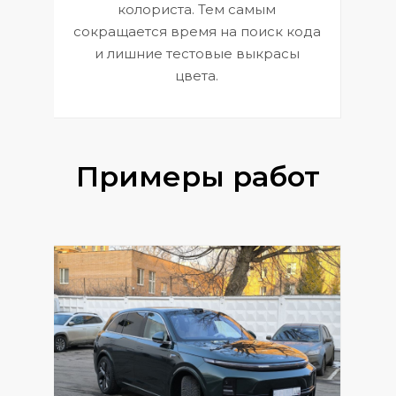
 и
В
колориста. Тем самым
сокращается время на поиск кода
и лишние тестовые выкрасы
цвета.
Примеры работ