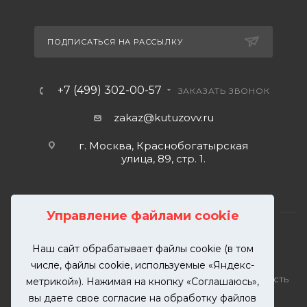
ПОДПИСАТЬСЯ НА РАССЫЛКУ
+7 (499) 302-00-57
ЗАКАЗАТЬ ЗВОНОК
zakaz@kutuzovv.ru
г. Москва, Краснобогатырская
улица, 89, стр. 1.
Управление файлами cookie
Наш сайт обрабатывает файлы cookie (в том
2026 © KUTUZOVV | Кузовной ремонт и покраска
числе, файлы cookie, используемые «Яндекс-
автомобилей. Вся информация на сайте – собственность
метрикой»). Нажимая на кнопку «Соглашаюсь»,
ООО "КУТУЗОВВ"
вы даете свое согласие на обработку файлов