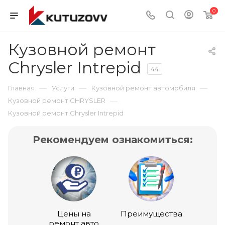
0
Кузовной ремонт
Chrysler Intrepid
44
—
—
—
Главная
Услуги
Кузовной ремонт автомобиля
—
Кузовной ремонт CHRYSLER
Кузовной ремонт Chrysler Intrepid
Рекомендуем ознакомиться:
Цены на
Преимущества
ремонт авто