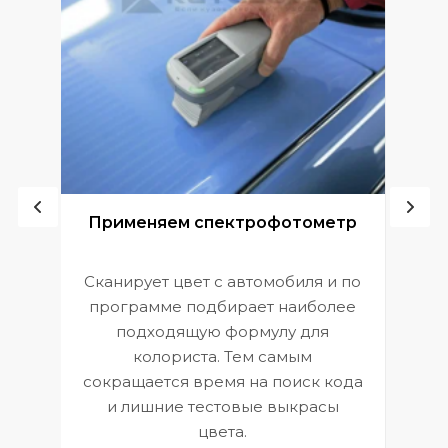
ой
Применяем спектрофотометр
Сканирует цвет с автомобиля и по
П
программе подбирает наиболее
к
э
подходящую формулу для
 и
В
колориста. Тем самым
сокращается время на поиск кода
и лишние тестовые выкрасы
цвета.