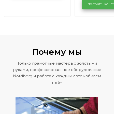
районе задн
ПОЛУЧИТЬ КОНС
Volkswagen 
Почему мы
Только грамотные мастера с золотыми
руками, профессиональное оборудование
Nordberg и работа с каждым автомобилем
на 5+