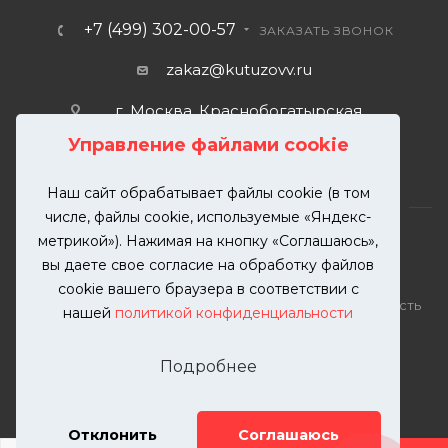
+7 (499) 302-00-57
ЗАКАЗАТЬ ЗВОНОК
zakaz@kutuzovv.ru
г. Москва, Краснобогатырская
улица, 89, стр. 1.
Управление файлами cookie
Наш сайт обрабатывает файлы cookie (в том
числе, файлы cookie, используемые «Яндекс-
метрикой»). Нажимая на кнопку «Соглашаюсь»,
вы даете свое согласие на обработку файлов
2026 © KUTUZOVV | Кузовной ремонт и покраска
cookie вашего браузера в соответствии с
автомобилей. Вся информация на сайте – собственность
нашей
политикой конфиденциальности
ООО "КУТУЗОВВ"
Публикация информации с сайта KUTUZOVV.RU без
Подробнее
разрешения запрещена. Все права защищены.
Почта: zakaz@kutuzovv.ru
Телефон: 8(499)-302-00-57
Отклонить
Соглашаюсь