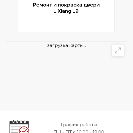
Ремонт и покраска двери
Р
LiXiang L9
загрузка карты...
График работы
ПН - ПТ с 10:00 - 19:00