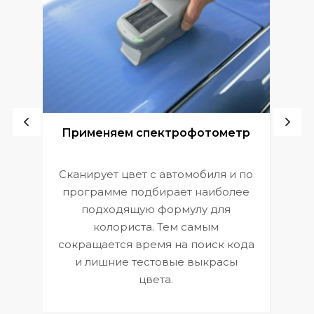
ой
Применяем спектрофотометр
Сканирует цвет с автомобиля и по
П
программе подбирает наиболее
к
э
подходящую формулу для
 и
В
колориста. Тем самым
сокращается время на поиск кода
и лишние тестовые выкрасы
цвета.