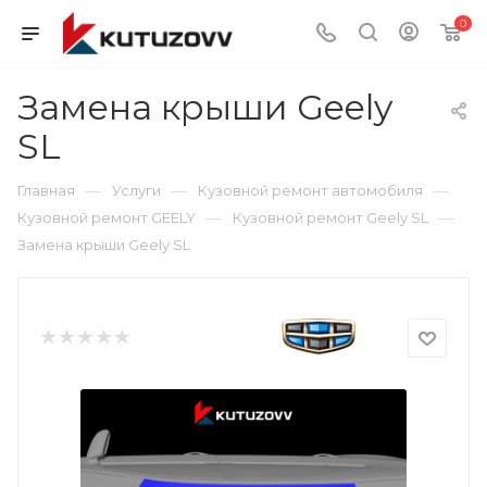
0
Замена крыши Geely
SL
—
—
—
Главная
Услуги
Кузовной ремонт автомобиля
—
—
Кузовной ремонт GEELY
Кузовной ремонт Geely SL
Замена крыши Geely SL