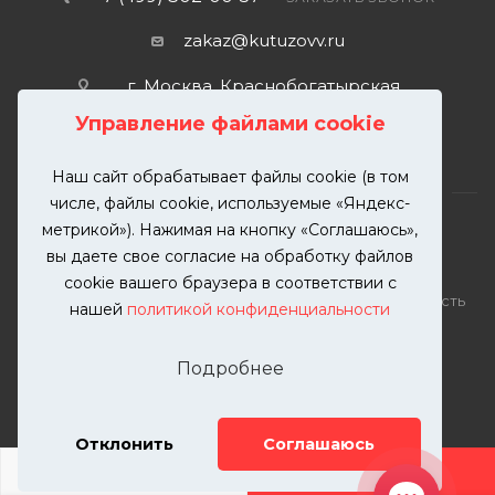
zakaz@kutuzovv.ru
г. Москва, Краснобогатырская
улица, 89, стр. 1.
Управление файлами cookie
Наш сайт обрабатывает файлы cookie (в том
числе, файлы cookie, используемые «Яндекс-
метрикой»). Нажимая на кнопку «Соглашаюсь»,
вы даете свое согласие на обработку файлов
2026 © KUTUZOVV | Кузовной ремонт и покраска
cookie вашего браузера в соответствии с
автомобилей. Вся информация на сайте – собственность
нашей
политикой конфиденциальности
ООО "КУТУЗОВВ"
Публикация информации с сайта KUTUZOVV.RU без
Подробнее
разрешения запрещена. Все права защищены.
Почта: zakaz@kutuzovv.ru
Телефон: 8(499)-302-00-57
Отклонить
Соглашаюсь
ДОБАВИТЬ УСЛУГУ