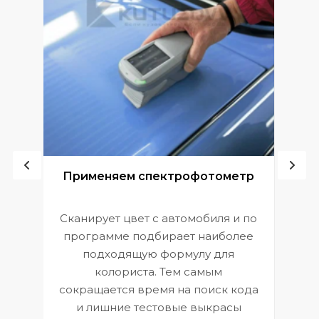
ой
Применяем спектрофотометр
Сканирует цвет с автомобиля и по
П
программе подбирает наиболее
к
э
подходящую формулу для
 и
В
колориста. Тем самым
сокращается время на поиск кода
и лишние тестовые выкрасы