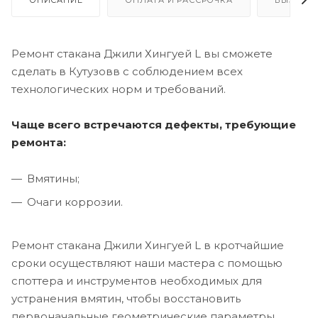
ОПИСАНИЕ
ОПЛАТА И РАССРОЧКА
ВЫЗОВ 
Ремонт стакана Джили Хингуей L вы сможете
сделать в Кутузовв с соблюдением всех
технологических норм и требований.
Чаще всего встречаются дефекты, требующие
ремонта:
Вмятины;
Очаги коррозии.
Ремонт стакана Джили Хингуей L в кротчайшие
сроки осуществляют наши мастера с помощью
споттера и инструментов необходимых для
устранения вмятин, чтобы восстановить
первоначальные геометрические параметры