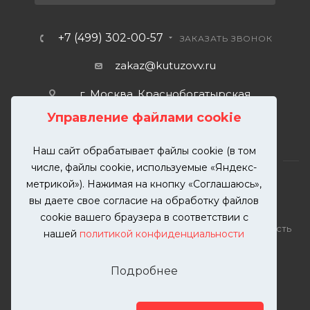
+7 (499) 302-00-57
ЗАКАЗАТЬ ЗВОНОК
zakaz@kutuzovv.ru
г. Москва, Краснобогатырская
улица, 89, стр. 1.
Управление файлами cookie
Наш сайт обрабатывает файлы cookie (в том
числе, файлы cookie, используемые «Яндекс-
метрикой»). Нажимая на кнопку «Соглашаюсь»,
вы даете свое согласие на обработку файлов
2026 © KUTUZOVV | Кузовной ремонт и покраска
cookie вашего браузера в соответствии с
автомобилей. Вся информация на сайте – собственность
нашей
политикой конфиденциальности
ООО "КУТУЗОВВ"
Публикация информации с сайта KUTUZOVV.RU без
Подробнее
разрешения запрещена. Все права защищены.
Почта: zakaz@kutuzovv.ru
Телефон: 8(499)-302-00-57