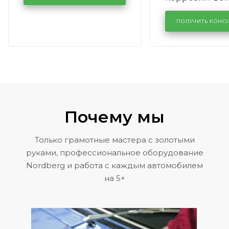
лобового сте
KUTUZOVV
районе задн
ПОЛУЧИТЬ КОНС
Volkswagen 
Почему мы
Только грамотные мастера с золотыми
руками, профессиональное оборудование
Nordberg и работа с каждым автомобилем
на 5+