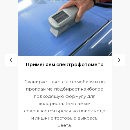
ой
Применяем спектрофотометр
Сканирует цвет с автомобиля и по
П
программе подбирает наиболее
к
э
подходящую формулу для
 и
В
колориста. Тем самым
сокращается время на поиск кода
и лишние тестовые выкрасы
цвета.