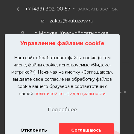
+7 (499) 302-00-57
ЗАКАЗАТЬ ЗВОНОК
zakaz@kutuzovv.ru
г. Москва, Краснобогатырская
улица, 89, стр. 1.
Управление файлами cookie
Наш сайт обрабатывает файлы cookie (в том
числе, файлы cookie, используемые «Яндекс-
метрикой»). Нажимая на кнопку «Соглашаюсь»,
вы даете свое согласие на обработку файлов
2026 © KUTUZOVV | Кузовной ремонт и покраска
cookie вашего браузера в соответствии с
автомобилей. Вся информация на сайте – собственность
нашей
политикой конфиденциальности
ООО "КУТУЗОВВ"
Публикация информации с сайта KUTUZOVV.RU без
Подробнее
разрешения запрещена. Все права защищены.
Почта: zakaz@kutuzovv.ru
Телефон: 8(499)-302-00-57
Отклонить
Соглашаюсь