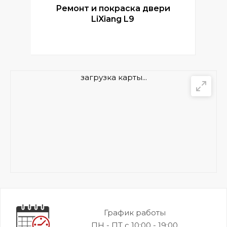
Ремонт и покраска двери
Р
LiXiang L9
загрузка карты...
График работы
ПН - ПТ с 10:00 - 19:00