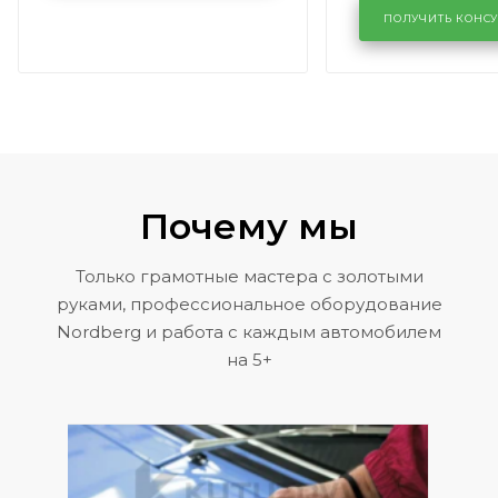
районе задн
ПОЛУЧИТЬ КОНС
Volkswagen 
Почему мы
Только грамотные мастера с золотыми
руками, профессиональное оборудование
Nordberg и работа с каждым автомобилем
на 5+