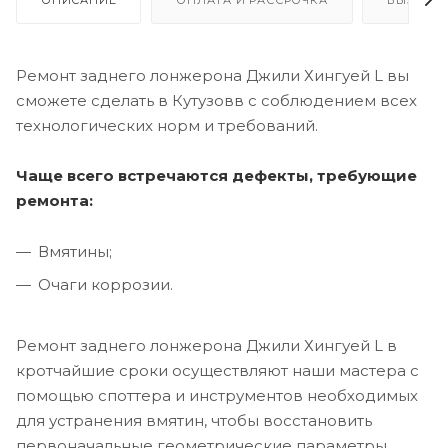
ОПИСАНИЕ
ОПЛАТА И РАССРОЧКА
ВЫЗОВ 
Ремонт заднего лонжерона Джили Хингуей L вы
сможете сделать в Кутузовв с соблюдением всех
технологических норм и требований.
Чаще всего встречаются дефекты, требующие
ремонта:
Вмятины;
Очаги коррозии.
Ремонт заднего лонжерона Джили Хингуей L в
кротчайшие сроки осуществляют наши мастера с
помощью споттера и инструментов необходимых
для устранения вмятин, чтобы восстановить
первоначальные геометрические параметры