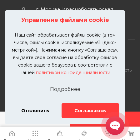
г. Москва, Краснобогатырская
улица, 89, стр. 1.
Управление файлами cookie
Наш сайт обрабатывает файлы cookie (в том
числе, файлы cookie, используемые «Яндекс-
метрикой»). Нажимая на кнопку «Соглашаюсь»,
вы даете свое согласие на обработку файлов
2026 © KUTUZOVV | Кузовной ремонт и покраска
cookie вашего браузера в соответствии с
автомобилей. Вся информация на сайте – собственность
нашей
политикой конфиденциальности
ООО "КУТУЗОВВ"
Публикация информации с сайта KUTUZOVV.RU без
Подробнее
разрешения запрещена. Все права защищены.
Почта: zakaz@kutuzovv.ru
Телефон: 8(499)-302-00-57
Отклонить
Соглашаюсь
ДОБАВИТЬ УСЛУГУ