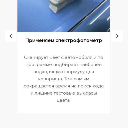
ой
Применяем спектрофотометр
Сканирует цвет с автомобиля и по
П
программе подбирает наиболее
к
э
подходящую формулу для
 и
В
колориста. Тем самым
сокращается время на поиск кода
и лишние тестовые выкрасы
цвета.