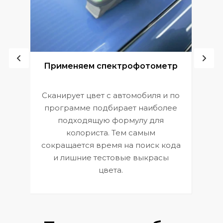
ой
Применяем спектрофотометр
Сканирует цвет с автомобиля и по
П
программе подбирает наиболее
к
э
подходящую формулу для
 и
В
колориста. Тем самым
сокращается время на поиск кода
и лишние тестовые выкрасы
цвета.