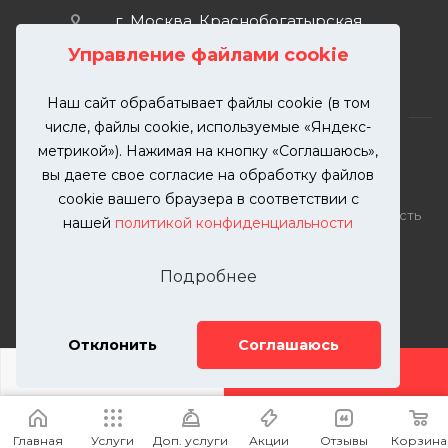
г. Москва, Краснобогатырская
улица, 89, стр. 1.
Управление файлами cookie
Наш сайт обрабатывает файлы cookie (в том
числе, файлы cookie, используемые «Яндекс-
метрикой»). Нажимая на кнопку «Соглашаюсь»,
вы даете свое согласие на обработку файлов
2026 © KUTUZOVV | Кузовной ремонт и покраска
cookie вашего браузера в соответствии с
автомобилей. Вся информация на сайте – собственность
нашей
политикой конфиденциальности
ООО "КУТУЗОВВ"
Публикация информации с сайта KUTUZOVV.RU без
Подробнее
разрешения запрещена. Все права защищены.
Почта: zakaz@kutuzovv.ru
Телефон: 8(499)-302-00-57
Отклонить
Соглашаюсь
ДОБАВИТЬ УСЛУГУ
Главная
Услуги
Доп. услуги
Акции
Отзывы
Корзина