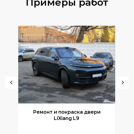
Примеры работ
Ремонт и покраска двери
Р
LiXiang L9